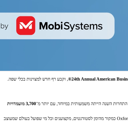
24th Annual American Busin
, וקבע רף חדש למצוינות בכלי שפה.
 התחרות השנה הייתה משמעותית במיוחד, עם יותר מ־
3,700 מועמדויות
– מחזקת את מעמד Oxford Dictionary & Thesaurus כמקור מהימן לסטודנטים, מקצוענים וכל מי שפועל בעולם שמעוצב