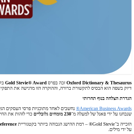
Oxford Dictionary & Thesaurus
זכה בפרס
Gold Stevie® Award
בקט
דיוק בשפה הוא הבסיס לתקשורת ברורה, וההוקרה הזו מדגישה את התפקיד ש
הגדרת הצלחה בנוף תחרותי
American Business Awards®
נחשבים לאחד מתוכניות פרסי העסקים הגלו
שנבחנו על ידי פאנל של למעלה מ־
230 מומחים גלובליים
כדי לזהות את החי
הזכייה ב־Gold Stevie® – רמת ההישג הגבוהה ביותר בקטגוריית
eference
על ידי מילים.