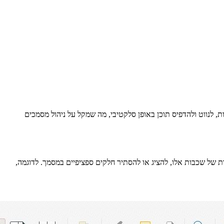
בי זה. ניתן ליצור שכבות אלו ביישומים כמו InDesign, AutoCAD ו-Visio והן מאפשרות לך לצפות, לנווט ולהדפיס תוכן באופן סלקטיבי, מה שמקל על ניהול מסמכים
שלוט בנראות של שכבות אלו, להציג או להסתיר חלקים ספציפיים במסמך. לדוגמה,