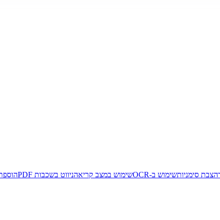
הצבת סימניות
שימוש ב-OCR
שימוש במצב קריאה
ניווט בשכבות PDF
הוספת ת