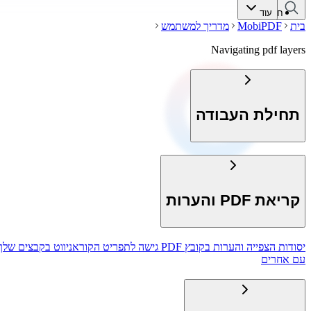
חיפוש
עוד
בית
MobiPDF
מדריך למשתמש
Navigating pdf layers
תחילת העבודה
קריאת PDF והערות
יסודות הצפייה והערות בקובץ PDF
גישה לתפריט הקורא
ניווט בקבצים שלך
עם אחרים