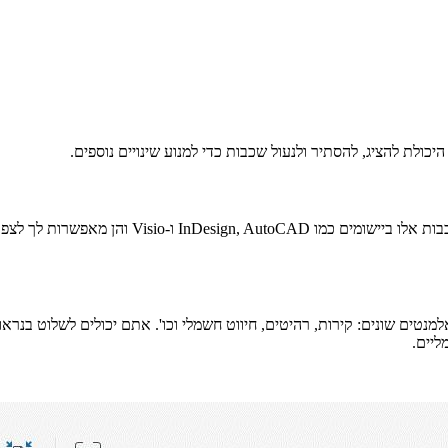
שכבות PDF הן כמו גיליונות שקופים המוערמים זה על ג
שכבה יכולה לייצג אלמנטים שונים: קירות, רהיטים, חיווט חשמלי וכו'. אתם יכולים ל
ליים.