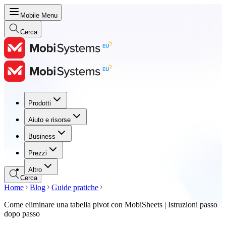
Mobile Menu
Cerca
Prodotti
Prodotti
Aiuto e risorse
Aiuto e risorse
Business
Business
Prezzi
Prezzi
Altro
Cerca
Home
Blog
Guide pratiche
Come eliminare una tabella pivot con MobiSheets | Istruzioni passo
dopo passo