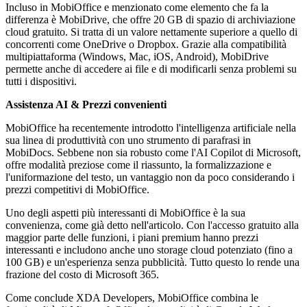
Incluso in MobiOffice e menzionato come elemento che fa la
differenza è MobiDrive, che offre 20 GB di spazio di archiviazione
cloud gratuito. Si tratta di un valore nettamente superiore a quello di
concorrenti come OneDrive o Dropbox. Grazie alla compatibilità
multipiattaforma (Windows, Mac, iOS, Android), MobiDrive
permette anche di accedere ai file e di modificarli senza problemi su
tutti i dispositivi.
Assistenza AI & Prezzi convenienti
MobiOffice ha recentemente introdotto l'intelligenza artificiale nella
sua linea di produttività con uno strumento di parafrasi in
MobiDocs. Sebbene non sia robusto come l'AI Copilot di Microsoft,
offre modalità preziose come il riassunto, la formalizzazione e
l'uniformazione del testo, un vantaggio non da poco considerando i
prezzi competitivi di MobiOffice.
Uno degli aspetti più interessanti di MobiOffice è la sua
convenienza, come già detto nell'articolo. Con l'accesso gratuito alla
maggior parte delle funzioni, i piani premium hanno prezzi
interessanti e includono anche uno storage cloud potenziato (fino a
100 GB) e un'esperienza senza pubblicità. Tutto questo lo rende una
frazione del costo di Microsoft 365.
Come conclude XDA Developers, MobiOffice combina le