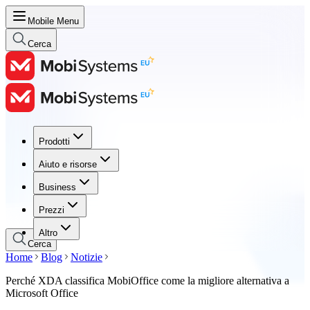
Mobile Menu
Cerca
Prodotti
Prodotti
Aiuto e risorse
Aiuto e risorse
Business
Business
Prezzi
Prezzi
Altro
Cerca
Home
Blog
Notizie
Perché XDA classifica MobiOffice come la migliore alternativa a
Microsoft Office