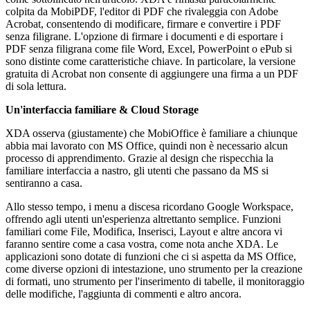
colpita da MobiPDF, l'editor di PDF che rivaleggia con Adobe
Acrobat, consentendo di modificare, firmare e convertire i PDF
senza filigrane. L'opzione di firmare i documenti e di esportare i
PDF senza filigrana come file Word, Excel, PowerPoint o ePub si
sono distinte come caratteristiche chiave. In particolare, la versione
gratuita di Acrobat non consente di aggiungere una firma a un PDF
di sola lettura.
Un'interfaccia familiare & Cloud Storage
XDA osserva (giustamente) che MobiOffice è familiare a chiunque
abbia mai lavorato con MS Office, quindi non è necessario alcun
processo di apprendimento. Grazie al design che rispecchia la
familiare interfaccia a nastro, gli utenti che passano da MS si
sentiranno a casa.
Allo stesso tempo, i menu a discesa ricordano Google Workspace,
offrendo agli utenti un'esperienza altrettanto semplice. Funzioni
familiari come File, Modifica, Inserisci, Layout e altre ancora vi
faranno sentire come a casa vostra, come nota anche XDA. Le
applicazioni sono dotate di funzioni che ci si aspetta da MS Office,
come diverse opzioni di intestazione, uno strumento per la creazione
di formati, uno strumento per l'inserimento di tabelle, il monitoraggio
delle modifiche, l'aggiunta di commenti e altro ancora.