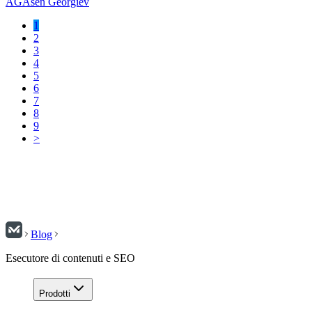
AG
Asen Georgiev
1
2
3
4
5
6
7
8
9
>
Blog
Esecutore di contenuti e SEO
Prodotti