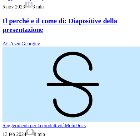
5 nov 2023
3
min
Il perché e il come di: Diapositive della
presentazione
AG
Asen Georgiev
Suggerimenti per la produttività
MobiDocs
13 feb 2024
8
min