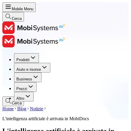
Mobile Menu
Cerca
Prodotti
Prodotti
Aiuto e risorse
Aiuto e risorse
Business
Business
Prezzi
Prezzi
Altro
Cerca
Home
Blog
Notizie
L'intelligenza artificiale è arrivata in MobiDocs
L'intelligenza artificiale è arrivata in