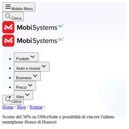
Mobile Menu
Cerca
Prodotti
Prodotti
Aiuto e risorse
Aiuto e risorse
Business
Business
Prezzi
Prezzi
Altro
Cerca
Home
Blog
Notizie
Sconto del 50% su OfficeSuite e possibilità di vincere l'ultimo
smartphone Honor di Huawei