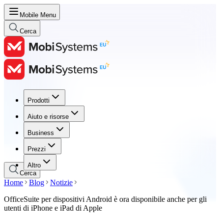
Mobile Menu
Cerca
Prodotti
Prodotti
Aiuto e risorse
Aiuto e risorse
Business
Business
Prezzi
Prezzi
Altro
Cerca
Home
Blog
Notizie
OfficeSuite per dispositivi Android è ora disponibile anche per gli
utenti di iPhone e iPad di Apple