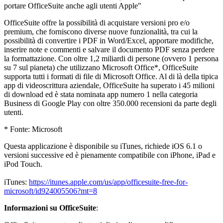
portare OfficeSuite anche agli utenti Apple"
OfficeSuite offre la possibilità di acquistare versioni pro e/o
premium, che forniscono diverse nuove funzionalità, tra cui la
possibilità di convertire i PDF in Word/Excel, apportare modifiche,
inserire note e commenti e salvare il documento PDF senza perdere
la formattazione. Con oltre 1,2 miliardi di persone (ovvero 1 persona
su 7 sul pianeta) che utilizzano Microsoft Office*, OfficeSuite
supporta tutti i formati di file di Microsoft Office. Al di là della tipica
app di videoscrittura aziendale, OfficeSuite ha superato i 45 milioni
di download ed è stata nominata app numero 1 nella categoria
Business di Google Play con oltre 350.000 recensioni da parte degli
utenti.
* Fonte: Microsoft
Questa applicazione è disponibile su iTunes, richiede iOS 6.1 o
versioni successive ed è pienamente compatibile con iPhone, iPad e
iPod Touch.
iTunes:
https://itunes.apple.com/us/app/officesuite-free-for-
microsoft/id924005506?mt=8
Informazioni su OfficeSuite
: