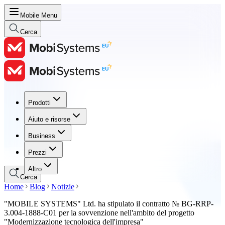
Mobile Menu
Cerca
Prodotti
Prodotti
Aiuto e risorse
Aiuto e risorse
Business
Business
Prezzi
Prezzi
Altro
Cerca
Home
Blog
Notizie
"MOBILE SYSTEMS" Ltd. ha stipulato il contratto № BG-RRP-
3.004-1888-C01 per la sovvenzione nell'ambito del progetto
"Modernizzazione tecnologica dell'impresa"