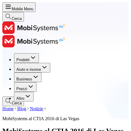
Mobile Menu
Cerca
Prodotti
Prodotti
Aiuto e risorse
Aiuto e risorse
Business
Business
Prezzi
Prezzi
Altro
Cerca
Home
Blog
Notizie
MobiSystems al CTIA 2016 di Las Vegas
MobiSystems al CTIA 2016 di Las Vegas