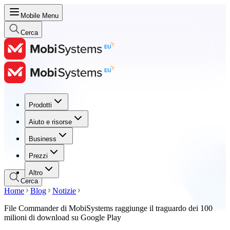
Mobile Menu
Cerca
Prodotti
Prodotti
Aiuto e risorse
Aiuto e risorse
Business
Business
Prezzi
Prezzi
Altro
Cerca
Home
Blog
Notizie
File Commander di MobiSystems raggiunge il traguardo dei 100
milioni di download su Google Play