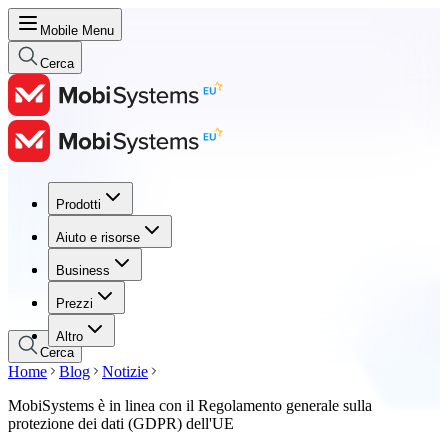
Mobile Menu
Cerca
Prodotti
Prodotti
Aiuto e risorse
Aiuto e risorse
Business
Business
Prezzi
Prezzi
Altro
Cerca
Home
Blog
Notizie
MobiSystems è in linea con il Regolamento generale sulla
protezione dei dati (GDPR) dell'UE