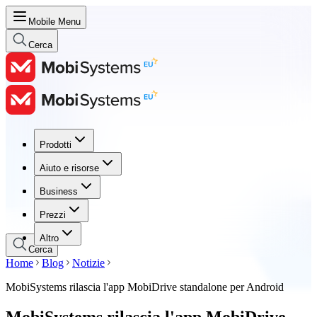
Mobile Menu
Cerca
Prodotti
Prodotti
Aiuto e risorse
Aiuto e risorse
Business
Business
Prezzi
Prezzi
Altro
Cerca
Home
Blog
Notizie
MobiSystems rilascia l'app MobiDrive standalone per Android
MobiSystems rilascia l'app MobiDrive