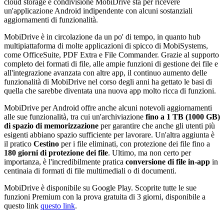
cloud storage e condivisione MobiDrive sta per ricevere
un'applicazione Android indipendente con alcuni sostanziali
aggiornamenti di funzionalità.
MobiDrive è in circolazione da un po' di tempo, in quanto hub
multipiattaforma di molte applicazioni di spicco di MobiSystems,
come OfficeSuite, PDF Extra e File Commander. Grazie al supporto
completo dei formati di file, alle ampie funzioni di gestione dei file e
all'integrazione avanzata con altre app, il continuo aumento delle
funzionalità di MobiDrive nel corso degli anni ha gettato le basi di
quella che sarebbe diventata una nuova app molto ricca di funzioni.
MobiDrive per Android offre anche alcuni notevoli aggiornamenti
alle sue funzionalità, tra cui un'archiviazione
fino a 1 TB (1000 GB)
di spazio di memorizzazione
per garantire che anche gli utenti più
esigenti abbiano spazio sufficiente per lavorare. Un'altra aggiunta è
il pratico
Cestino
per i file eliminati, con protezione dei file fino a
180 giorni di protezione dei file
. Ultimo, ma non certo per
importanza, è l'incredibilmente pratica
conversione di file in-app
in
centinaia di formati di file multimediali o di documenti.
MobiDrive è disponibile su Google Play. Scoprite tutte le sue
funzioni Premium con la prova gratuita di 3 giorni, disponibile a
questo link
questo link
.