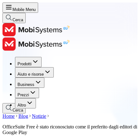
Mobile Menu
Cerca
Prodotti
Prodotti
Aiuto e risorse
Aiuto e risorse
Business
Business
Prezzi
Prezzi
Altro
Cerca
Home
Blog
Notizie
OfficeSuite Free è stato riconosciuto come il preferito dagli editori di
Google Play