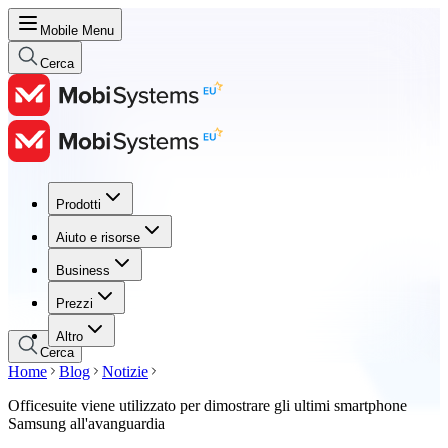
Mobile Menu
Cerca
Prodotti
Prodotti
Aiuto e risorse
Aiuto e risorse
Business
Business
Prezzi
Prezzi
Altro
Cerca
Home
Blog
Notizie
Officesuite viene utilizzato per dimostrare gli ultimi smartphone
Samsung all'avanguardia