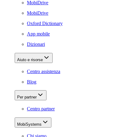
MobiDrive
MobiDrive
Oxford Dictionary
App mobile
Dizionari
Aiuto e risorse
Centro assistenza
Blog
Per partner
Centro partner
MobiSystems
Chi siamo