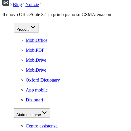
Blog
Notizie
Il nuovo OfficeSuite 8.1 in primo piano su GSMArena.com
Prodotti
MobiOffice
MobiPDF
MobiDrive
MobiDrive
Oxford Dictionary
App mobile
Dizionari
Aiuto e risorse
Centro assistenza