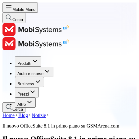
Mobile Menu
Cerca
Prodotti
Prodotti
Aiuto e risorse
Aiuto e risorse
Business
Business
Prezzi
Prezzi
Altro
Cerca
Home
Blog
Notizie
Il nuovo OfficeSuite 8.1 in primo piano su GSMArena.com
Il nuovo OfficeSuite 8.1 in primo piano su