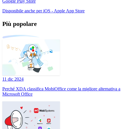
Google Play Store
Disponibile anche per iOS - Apple App Store
Più popolare
11 dic 2024
Perché XDA classifica MobiOffice come la migliore alternativa a
Microsoft Office