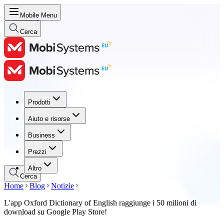
Mobile Menu
Cerca
Prodotti
Prodotti
Aiuto e risorse
Aiuto e risorse
Business
Business
Prezzi
Prezzi
Altro
Cerca
Home
Blog
Notizie
L'app Oxford Dictionary of English raggiunge i 50 milioni di
download su Google Play Store!