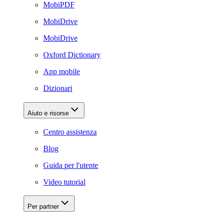
MobiPDF
MobiDrive
MobiDrive
Oxford Dictionary
App mobile
Dizionari
Aiuto e risorse
Centro assistenza
Blog
Guida per l'utente
Video tutorial
Per partner