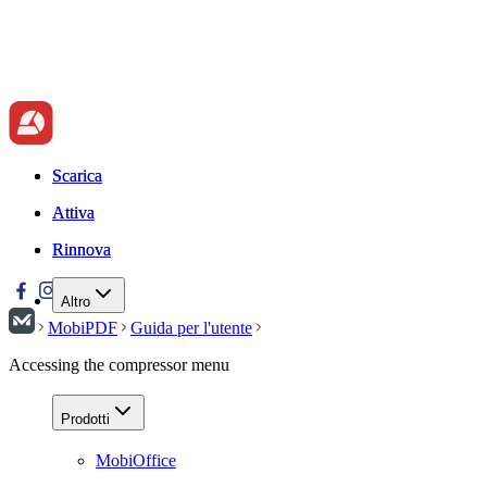
Scarica
Scarica
Attiva
Attiva
Rinnova
Rinnova
Altro
MobiPDF
Guida per l'utente
Accessing the compressor menu
Prodotti
MobiOffice