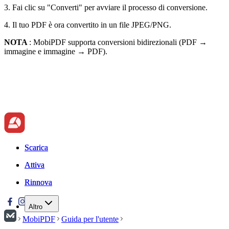
3. Fai clic su "Converti" per avviare il processo di conversione.
4. Il tuo PDF è ora convertito in un file JPEG/PNG.
NOTA
: MobiPDF supporta conversioni bidirezionali (PDF →
immagine e immagine → PDF).
Scarica
Scarica
Attiva
Attiva
Rinnova
Rinnova
Altro
MobiPDF
Guida per l'utente