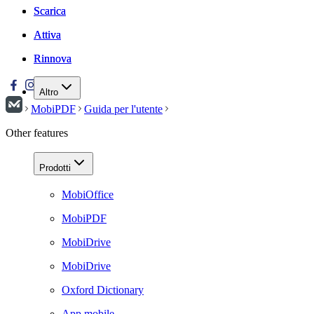
Scarica
Scarica
Attiva
Attiva
Rinnova
Rinnova
Altro
MobiPDF
Guida per l'utente
Other features
Prodotti
MobiOffice
MobiPDF
MobiDrive
MobiDrive
Oxford Dictionary
App mobile