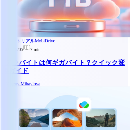
チュートリアル
MobiDrive
2025/05/05
7
min
1テラバイトは何ギガバイト？クイック変
換ガイド
RM
Reny Mihaylova