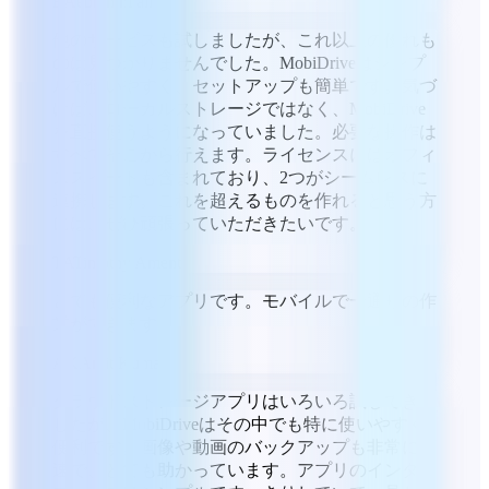
EA
ebrahim ali
他のサービスも試しましたが、これ以上の優れも
のは見つかりませんでした。MobiDriveはシンプ
ルで使いやすく、セットアップも簡単です。気づ
けば、ローカルストレージではなく、MobiDrive
を直接使うようになっていました。必要な操作は
すべてそこから行えます。ライセンスにはオフィ
ススイートも含まれており、2つがシームレスに
連携します。これを超えるものを作れると思う方
には、ぜひ頑張っていただきたいです。
TA
Timothy Ament
とても便利なアプリです。モバイルで一通りの作
業ができます。
AK
Amit Kumar
クラウドストレージアプリはいろいろ試してきま
したが、MobiDriveはその中でも特に使いやすく
便利です。画像や動画のバックアップも非常に高
速で、とても助かっています。アプリのインター