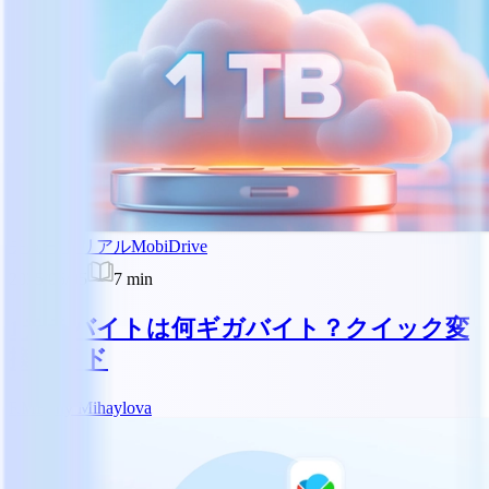
チュートリアル
MobiDrive
2025/05/05
7
min
1テラバイトは何ギガバイト？クイック変
換ガイド
RM
Reny Mihaylova