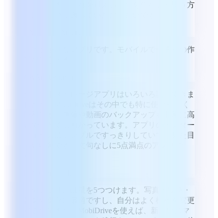
連携します。これを超えるものを作れると思う方
には、ぜひ頑張っていただきたいです。
TA
Timothy Ament
とても便利なアプリです。モバイルで一通りの作
業ができます。
AK
Amit Kumar
クラウドストレージアプリはいろいろ試してきま
したが、MobiDriveはその中でも特に使いやすく
便利です。画像や動画のバックアップも非常に高
速で、とても助かっています。アプリのインター
フェースはシンプルですっきりしていて、見た目
も好印象です。文句なしに5点満点のアプリで
す。
DR
Deep Rajak
このアプリには星を5つつけます。写真・動画・
音楽の保存に最適ですし、自分はよく機種を変更
するのですが、MobiDriveを使えば、新しいスマ