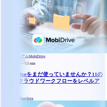
チュートリアル
MobiDrive
2025/05/27
13
min
MobiDriveをまだ使っていませんか？11の
機能でクラウドワークフローをレベルア
ップ
RM
Reny Mihaylova