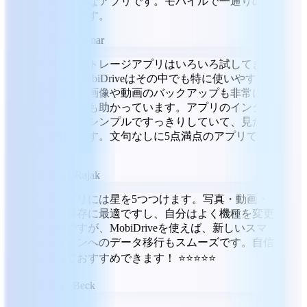
とても便利なアプリです。モバイルで一通りの作
業ができます。
AK
Amit Kumar
クラウドストレージアプリはいろいろ試してきま
したが、MobiDriveはその中でも特に使いやすく
便利です。画像や動画のバックアップも非常に高
速で、とても助かっています。アプリのインター
フェースはシンプルですっきりしていて、見た目
も好印象です。文句なしに5点満点のアプリで
す。
DR
Deep Rajak
このアプリには星を5つつけます。写真・動画・
音楽の保存に最適ですし、自分はよく機種を変更
するのですが、MobiDriveを使えば、新しいスマ
ートフォンへのデータ移行もスムーズです。自信
を持っておすすめできます！ ⭐⭐⭐⭐⭐
DB
Dani Beck