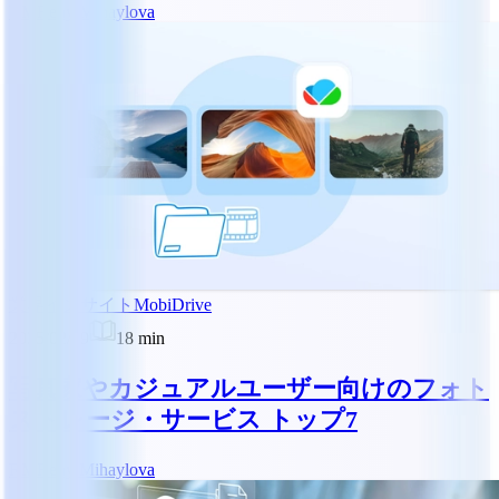
RM
Reny Mihaylova
業界インサイト
MobiDrive
2025/02/19
18
min
写真家やカジュアルユーザー向けのフォト
ストレージ・サービス トップ7
RM
Reny Mihaylova