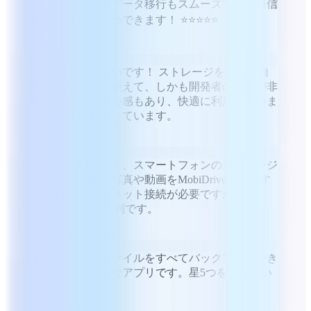
ートフォンへのデータ移行もスムーズです。自信
を持っておすすめできます！ ⭐⭐⭐⭐⭐
DB
Dani Beck
本当にありがたいです！ ストレージをずっと自
分のものとして使えて、しかも開発者の対応が非
常に早いので安心感もあり、快適に利用していま
す。本当に感謝しています。
S
Sioson
とても使いやすく、スマートフォンのストレージ
を増やせます。写真や動画をMobiDriveに転送す
るにはインターネット接続が必要ですが、
Teraboxよりも便利です。
AS
Atharv Sawant
動画、写真、ファイルをすべてバックアップでき
て、とても便利なアプリです。星5つをつけたい
と思います。