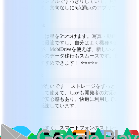
フェースはシンプルですっきりしていて、見た目
も好印象です。文句なしに5点満点のアプリで
す。
DR
Deep Rajak
このアプリには星を5つつけます。写真・動画・
音楽の保存に最適ですし、自分はよく機種を変更
するのですが、MobiDriveを使えば、新しいスマ
ートフォンへのデータ移行もスムーズです。自信
を持っておすすめできます！ ⭐⭐⭐⭐⭐
DB
Dani Beck
本当にありがたいです！ ストレージをずっと自
分のものとして使えて、しかも開発者の対応が非
常に早いので安心感もあり、快適に利用していま
す。本当に感謝しています。
S
Sioson
とても使いやすく、スマートフォンのストレージ
を増やせます。写真や動画をMobiDriveに転送す