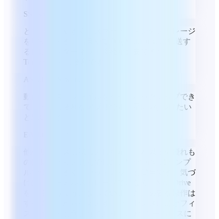
S
Sioson
とても使いやすく、スマートフォンのストレージ
を増やせます。写真や動画をMobiDriveに転送す
るにはインターネット接続が必要ですが、
Teraboxよりも便利です。
AS
Atharv Sawant
動画、写真、ファイルをすべてバックアップでき
て、とても便利なアプリです。星5つをつけたい
と思います。
EA
ebrahim ali
他のサービスも試しましたが、これ以上の優れも
のは見つかりませんでした。MobiDriveはシンプ
ルで使いやすく、セットアップも簡単です。気づ
けば、ローカルストレージではなく、MobiDrive
を直接使うようになっていました。必要な操作は
すべてそこから行えます。ライセンスにはオフィ
ススイートも含まれており、2つがシームレスに