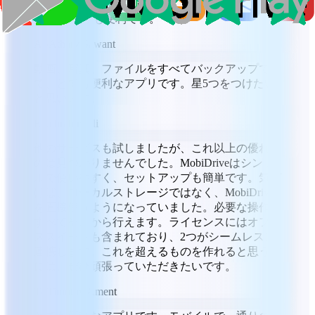
るにはインターネット接続が必要ですが、
Teraboxよりも便利です。
AS
Atharv Sawant
動画、写真、ファイルをすべてバックアップでき
て、とても便利なアプリです。星5つをつけたい
と思います。
EA
ebrahim ali
他のサービスも試しましたが、これ以上の優れも
のは見つかりませんでした。MobiDriveはシンプ
ルで使いやすく、セットアップも簡単です。気づ
けば、ローカルストレージではなく、MobiDrive
を直接使うようになっていました。必要な操作は
すべてそこから行えます。ライセンスにはオフィ
ススイートも含まれており、2つがシームレスに
連携します。これを超えるものを作れると思う方
には、ぜひ頑張っていただきたいです。
TA
Timothy Ament