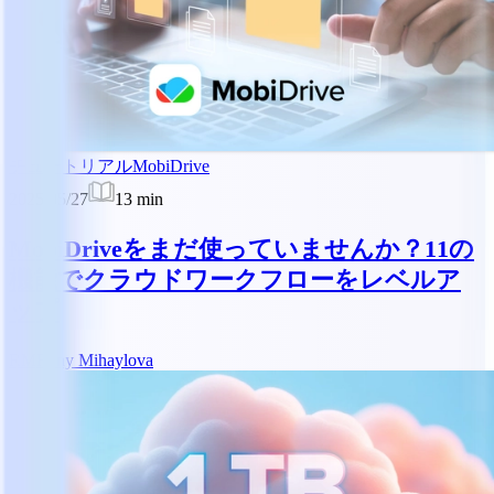
チュートリアル
MobiDrive
2025/05/27
13
min
MobiDriveをまだ使っていませんか？11の
機能でクラウドワークフローをレベルア
ップ
RM
Reny Mihaylova