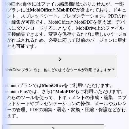
MobiDrive自体にはファイル編集機能はありませんが、一部
のプランには
MobiOffice
と
MobiPDF
が含まれており、ドキュ
メント、スプレッドシート、プレゼンテーション、PDFの作
成・編集が可能です。MobiOfficeとMobiPDFを使えば、デバ
イスにダウンロードすることなく、MobiDrive上のファイル
を直接編集できます。変更を保存するたびに新しいバージョ
ンが作成されるため、必要に応じて以前のバージョンに戻す
ことも可能です。
MobiDriveプランでは、他にどのようなツールが利用できますか？
Premiumプランでは
MobiOffice
をご利用いただけます。
Premium Plusでは、さらに
MobiPDF
もご利用いただけます。
これらのツールを使って、ドキュメントの作成・編集、スプ
レッドシートやプレゼンテーションの操作、メールやカレン
ダーの管理、PDFの編集・署名・変換・圧縮・保護などが行
えます。