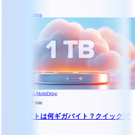
ップ
RM
Reny Mihaylova
チュートリアル
MobiDrive
2025/05/05
7
min
1テラバイトは何ギガバイト？クイック変
換ガイド