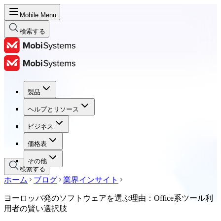
Mobile Menu
検索する
製品
製品
ヘルプとリソース
ヘルプとリソース
ビジネス
ビジネス
価格表
価格表
その他
検索する
ホーム
ブログ
業界インサイト
ヨーロッパ発のソフトウェアを選ぶ理由：Office系ツール利
用者の賢い選択肢