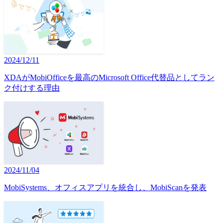
2024/12/11
XDAがMobiOfficeを最高のMicrosoft Office代替品としてラン
ク付けする理由
2024/11/04
MobiSystems、オフィスアプリを統合し、MobiScanを発表