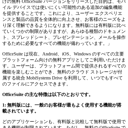
けの無料 OfficeSuite バージョンをリリースした目的は、モバ
イル デバイスでは使いにくい可能性のある追加の編集機能
を提供することです。これにより、ユーザー エクスペリエ
ンスと製品の品質を全体的に向上させ、お客様のニーズをよ
り深く理解できるようになります。無料版には有料版に比べ
ていくつかの制限がありますが、あらゆる種類のドキュメン
ト、スプレッドシート、プレゼンテーション、メールを操作
するために必要なすべての機能が備わっています。」
OfficeSuite は現在、Android、iOS、Windows のすべての主要
プラットフォーム向けの無料アプリとしてご利用いただけま
す。ユーザーは、プラットフォーム間で提供されるすべての
機能を楽しむことができ、無料のクラウド ストレージが付
属する統合 MobiSystems Drive を利用して、いつでもすべて
のファイルにアクセスできます。
OfficeSuite の主な特徴は以下のとおりです。
1: 無料版には、一般のお客様が最もよく使用する機能が搭
載されています。
どのアプリケーションも、有料版と比較して無料版で使用で
きる機能が制限されています。ただし、無料の OfficeSuite で