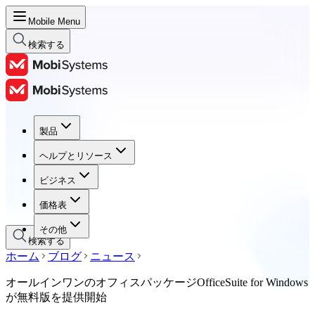
Mobile Menu
検索する
製品
製品
ヘルプとリソース
ヘルプとリソース
ビジネス
ビジネス
価格表
価格表
その他
検索する
ホーム
ブログ
ニュース
オールインワンのオフィスパッケージOfficeSuite for Windows
が無料版を提供開始