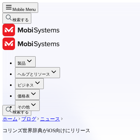
Mobile Menu
検索する
製品
製品
ヘルプとリソース
ヘルプとリソース
ビジネス
ビジネス
価格表
価格表
その他
検索する
ホーム
ブログ
ニュース
コリンズ世界辞典がiOS向けにリリース