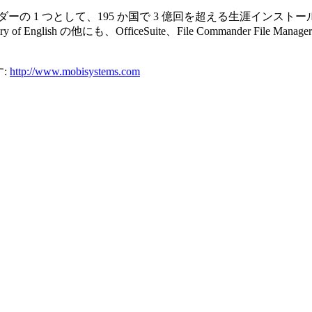
 つとして、195 か国で 3 億回を超える生涯インストールを誇る
lish の他にも、OfficeSuite、File Commander File Manag
す:
http://www.mobisystems.com