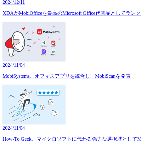
2024/12/11
XDAがMobiOfficeを最高のMicrosoft Office代替品として
2024/11/04
MobiSystems、オフィスアプリを統合し、MobiScanを発表
2024/11/04
How-To Geek、マイクロソフトに代わる強力な選択肢としてMobi