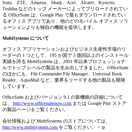
Sony、ZTE、Amazon、Sharp、Acer、Alcatel、Kyocera、
Toshiba などのトップ メーカーによってプリロードされてい
る OfficeSuite は、Google Play で最もダウンロードされてい
るオフィス アプリであり、他のどのモバイル オフィス ソリ
ューションよりも独自の機能を提供します。
MobiSystems について
オフィス アプリケーションおよびビジネス生産性市場のリ
ーダーの 1 つとして、195 か国で 3 億回以上のインストール
実績を誇る MobiSystems は、2001 年以来プロフェッショナ
ルでトップ レベルの製品を生み出してきました。OfficeSuite
のほかにも、File Commander File Manager、Universal Book
Reader、AquaMail など、業界をリードする他の製品も開発
しています。
OfficeSuite およびバージョン 9.1 の新機能の詳細について
は、
http://www.officesuitenow.com
または Google Play ストア
の製品ページをご覧ください。
会社情報および MobiSystems のストアについては、
http://www.mobisystems.com
をご覧ください。 < /p