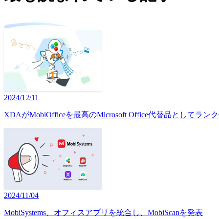
2024/12/11
XDAがMobiOfficeを最高のMicrosoft Office代替品として
2024/11/04
MobiSystems、オフィスアプリを統合し、MobiScanを発表