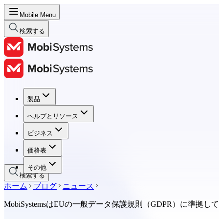
Mobile Menu
検索する
製品
製品
ヘルプとリソース
ヘルプとリソース
ビジネス
ビジネス
価格表
価格表
その他
検索する
ホーム
ブログ
ニュース
MobiSystemsはEUの一般データ保護規則（GDPR）に準拠し