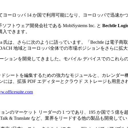
le を通じてヨーロッパ 14 か国で利用可能になり、ヨーロッパで迅
ア開発会社である MobiSystems Inc. と
Bechtle Logi
簡単に購入できます。
 Bratkova 氏は、さらに次のように語っています。「Bechtle
で、DACH 地域とヨーロッパ全体での市場ポジションをさらに
ィス アプリケーションを開発してきました。モバイル デバイスでの
スプレッドシートを編集するための強力なモジュールと、カレンダー機能
には、拡張 PDF エディターとクラウド ストレージも用意さ
w.officesuite.com
ョンのマーケット リーダーの 1 つであり、195 か国で 5 億を超
r、AquaMail、Talk & Translate など、業界をリードする他の製品も開発し