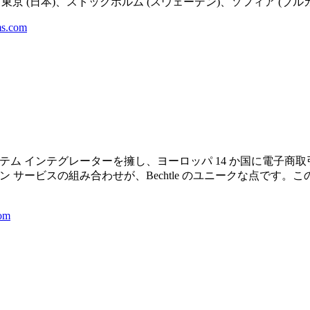
き、東京 (日本)、ストックホルム (スウェーデン)、ソフィア (
s.com
 のシステム インテグレーターを擁し、ヨーロッパ 14 か国に電子商
 サービスの組み合わせが、Bechtle のユニークな点です。こ
om