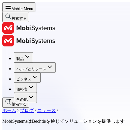
Mobile Menu
検索する
製品
製品
ヘルプとリソース
ヘルプとリソース
ビジネス
ビジネス
価格表
価格表
その他
検索する
ホーム
ブログ
ニュース
MobiSystemsはBechtleを通じてソリューションを提供します