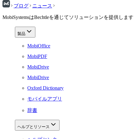
ブログ
ニュース
MobiSystemsはBechtleを通じてソリューションを提供します
製品
MobiOffice
MobiPDF
MobiDrive
MobiDrive
Oxford Dictionary
モバイルアプリ
辞書
ヘルプとリソース