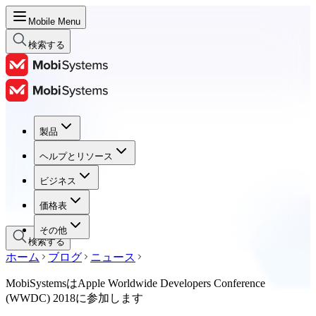
Mobile Menu
検索する
製品
製品
ヘルプとリソース
ヘルプとリソース
ビジネス
ビジネス
価格表
価格表
その他
検索する
ホーム
ブログ
ニュース
MobiSystemsはApple Worldwide Developers Conference
(WWDC) 2018に参加します