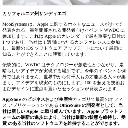
カリフォルニア州サンディエゴ
MobiSystems は、Apple に関するホットなニュースがすべて
発表される、毎年開催される開発者向けイベント WWDC に
参加します。これは Apple のカレンダーで最も重要な日付の
1 つであり、当社は 1 週間にわたるカンファレンスに参加
し、最新の iOS ソフトウェア アップデートについて最初に
知ることができることに興奮しています。
伝統的に、WWDC はテクノロジーが創造性とつながり、素
晴らしいアイデアが実現する場所です。今年のイベントも例
外ではありません。世界中から何千人もの才能ある人々が集
まり、アイデアを現実のものにします。100 を超える技術お
よびデザインに重点を置いたセッションが発表されます。
AppStore
の
ビジネス
および
生産性
カテゴリで最高のオフィ
ス アプリケーションである
OfficeSuite の開発者として、当
社は新しい Apple に取り組んでいます。 Apple プラットフ
ォームの最新の進歩により、当社は最新の状態を維持し、受
賞 のある当社のソフトウェアを維持することができます。