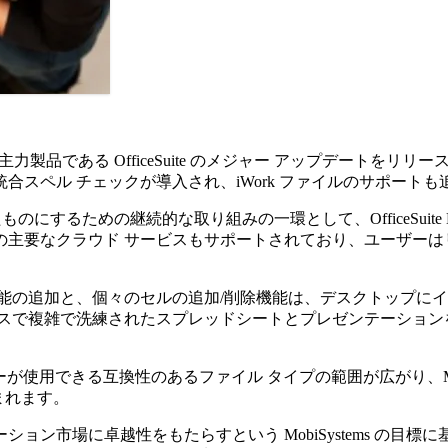
力製品である OfficeSuite のメジャー アップデートをリリースしまし
スペル チェックが導入され、iWork ファイルのサポートも
ものにするための継続的な取り組みの一環として、OfficeSuite D
の主要なクラウド サービスもサポートされており、ユーザーは
能の追加と、個々のセルの追加/削除機能は、デスクトップにイ
イスで複雑で洗練されたスプレッドシートとプレゼンテーション
用できる互換性のあるファイル タイプの範囲が広がり、Microsoft
まれます。
ン市場に卓越性をもたらすという MobiSystems の目標に