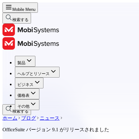
Mobile Menu
検索する
製品
製品
ヘルプとリソース
ヘルプとリソース
ビジネス
ビジネス
価格表
価格表
その他
検索する
ホーム
ブログ
ニュース
OfficeSuite バージョン 9.1 がリリースされました