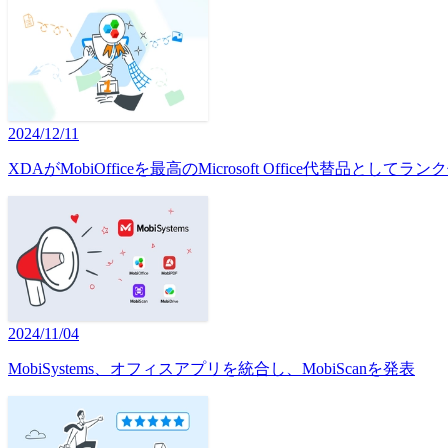
2024/12/11
XDAがMobiOfficeを最高のMicrosoft Office代替品として
2024/11/04
MobiSystems、オフィスアプリを統合し、MobiScanを発表