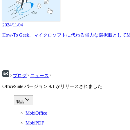
2024/11/04
How-To Geek、マイクロソフトに代わる強力な選択肢としてMobi
ブログ
ニュース
OfficeSuite バージョン 9.1 がリリースされました
製品
MobiOffice
MobiPDF