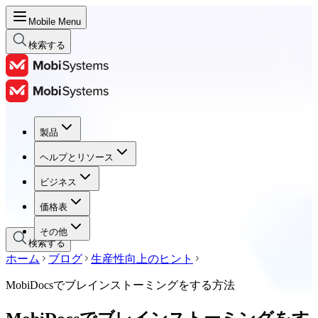
Mobile Menu
検索する
製品
製品
ヘルプとリソース
ヘルプとリソース
ビジネス
ビジネス
価格表
価格表
その他
検索する
ホーム
ブログ
生産性向上のヒント
MobiDocsでブレインストーミングをする方法