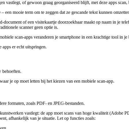
ngen vastlegt, of gewoon graag georganiseerd blijft, met deze apps scan
– een mooie term om te zeggen dat ze gescande tekst kunnen omzetten 
rd-document of een visitekaartje doorzoekbaar maakt op naam in je tel
aditionele scanner geen optie is.
mobiele scan-apps veranderen je smartphone in een krachtige tool in je
 apps er echt uitspringen.
w behoeften.
e waar je op moet letten bij het kiezen van een mobiele scan-app.
rdere formaten, zoals PDF- en JPEG-bestanden.
t of kunstwerken vastlegt: de app moet scans van hoge kwaliteit (Adobe 
bent, afhankelijk van je situatie. Let op functies zoals:
jven.