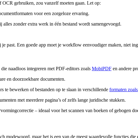
 of OCR gebruiken, zou vanzelf moeten gaan. Let op:
document­formaten voor een zorgeloze ervaring.
j alles zonder extra werk in één bestand wordt samengevoegd.
 bij je past. Een goede app moet je workflow eenvoudiger maken, niet in
s die naadloos integreren met PDF-editors zoals
MobiPDF
en andere prod
bare en doorzoekbare documenten.
s te bewerken of bestanden op te slaan in verschillende
formaten zoal
ocumenten met meerdere pagina’s of zelfs lange juridische stukken.
ervorming­correctie – ideaal voor het scannen van boeken of gebogen d
sch modewoord, maar het is een van de meest waardevolle functies die