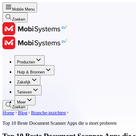
Mobile Menu
Zoeken
Producten
Producten
Hulp & Bronnen
Hulp & Bronnen
Zakelijk
Zakelijk
Tarieven
Tarieven
Meer
Zoeken
Home
Blog
Branche-inzichten
Top 10 Beste Document Scanner Apps die u moet proberen
Top 10 Beste Document Scanner Apps die 