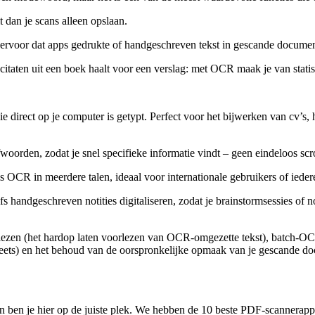
t dan je scans alleen opslaan.
 ervoor dat apps gedrukte of handgeschreven tekst in gescande documen
f citaten uit een boek haalt voor een verslag: met OCR maak je van sta
 direct op je computer is getypt. Perfect voor het bijwerken van cv’s, 
orden, zodat je snel specifieke informatie vindt – geen eindeloos scr
 OCR in meerdere talen, ideaal voor internationale gebruikers of iedere
handgeschreven notities digitaliseren, zodat je brainstorm­sessies of
lezen (het hardop laten voorlezen van OCR-omgezette tekst), batch-OCR
heets) en het behoud van de oorspronkelijke opmaak van je gescande d
n ben je hier op de juiste plek. We hebben de 10 beste PDF-scanner­apps