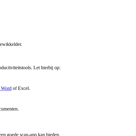
gewikkelder.
uctiviteits­tools. Let hierbij op:
s Word
of Excel.
ocumenten.
 een goede scan-app kan bieden.