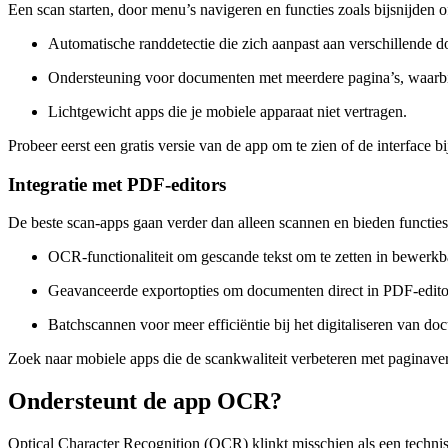
Een scan starten, door menu’s navigeren en functies zoals bijsnijden
Automatische rand­detectie die zich aanpast aan verschillende 
Ondersteuning voor documenten met meerdere pagina’s, waarbi
Lichtgewicht apps die je mobiele apparaat niet vertragen.
Probeer eerst een gratis versie van de app om te zien of de interface
Integratie met PDF-editors
De beste scan-apps gaan verder dan alleen scannen en bieden functie
OCR-functionaliteit om gescande tekst om te zetten in bewerk
Geavanceerde export­opties om documenten direct in PDF-editor
Batch­scannen voor meer efficiëntie bij het digitaliseren van d
Zoek naar mobiele apps die de scan­kwaliteit verbeteren met pagina­v
Ondersteunt de app OCR?
Optical Character Recognition (OCR) klinkt misschien als een techni