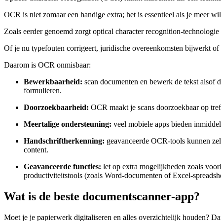
OCR is niet zomaar een handige extra; het is essentieel als je meer wil
Zoals eerder genoemd zorgt optical character recognition-technologie
Of je nu typefouten corrigeert, juridische overeenkomsten bijwerkt o
Daarom is OCR onmisbaar:
Bewerkbaarheid:
scan documenten en bewerk de tekst alsof die
formulieren.
Doorzoekbaarheid:
OCR maakt je scans doorzoekbaar op trefwo
Meertalige ondersteuning:
veel mobiele apps bieden inmiddels
Handschrift­herkenning:
geavanceerde OCR-tools kunnen zelfs 
content.
Geavanceerde functies:
let op extra mogelijkheden zoals voor
productiviteits­tools (zoals Word-documenten of Excel-spreads
Wat is de beste document­scanner-app?
Moet je je papierwerk digitaliseren en alles overzichtelijk houden? Da