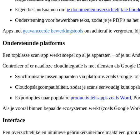
Eigen bestandsnamen om
je documenten overzichtelijk te houd
Ondersteuning voor bewerkbare tekst, zodat je je PDF’s na het
Apps met
geavanceerde bewerkings­tools
om achteraf te vergroten, bij
Ondersteunde platforms
Een topklasse scan-app werkt soepel op al je apparaten – of je nu A
Controleer of er naadloze cloud­integratie is met diensten als Google 
Synchronisatie tussen apparaten via platforms zoals Google- of
Cloud­opslag­compatibiliteit, zodat je scans eenvoudig kunt opsl
Export­opties naar populaire
productiviteits­apps zoals Word
, Po
Als je vooral binnen bepaalde ecosystemen werkt (zoals Google Worksp
Interface
Een overzichtelijke en intuïtieve gebruikers­interface maakt een groot 