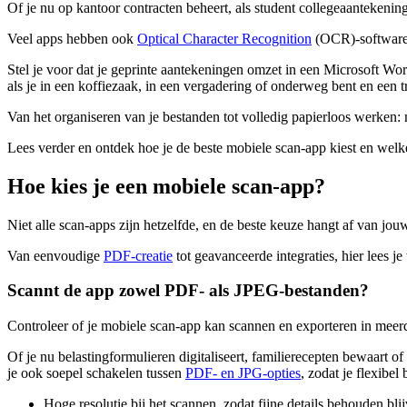
Of je nu op kantoor contracten beheert, als student college­aantekeni
Veel apps hebben ook
Optical Character Recognition
(OCR)-software 
Stel je voor dat je geprinte aantekeningen omzet in een Microsoft Wo
als je in een koffiezaak, in een vergadering of onderweg bent en een tr
Van het organiseren van je bestanden tot volledig papierloos werken: 
Lees verder en ontdek hoe je de beste mobiele scan-app kiest en welke
Hoe kies je een mobiele scan-app?
Niet alle scan-apps zijn hetzelfde, en de beste keuze hangt af van jou
Van eenvoudige
PDF-creatie
tot geavanceerde integraties, hier lees j
Scannt de app zowel PDF- als JPEG-bestanden?
Controleer of je mobiele scan-app kan scannen en exporteren in mee
Of je nu belasting­formulieren digitaliseert, familierecepten bewaar
je ook soepel schakelen tussen
PDF- en JPG-opties
, zodat je flexibel 
Hoge resolutie bij het scannen, zodat fijne details behouden bli