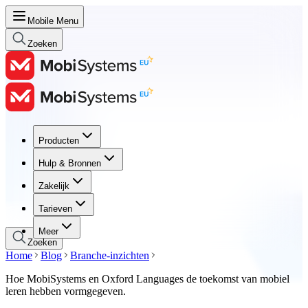
Mobile Menu
Zoeken
Producten
Producten
Hulp & Bronnen
Hulp & Bronnen
Zakelijk
Zakelijk
Tarieven
Tarieven
Meer
Zoeken
Home
Blog
Branche-inzichten
Hoe MobiSystems en Oxford Languages de toekomst van mobiel
leren hebben vormgegeven.