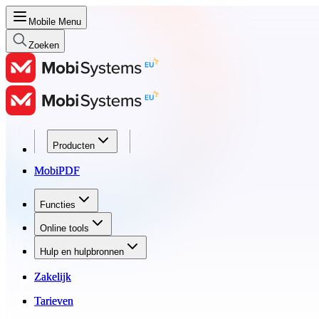
Mobile Menu
Zoeken
Producten
Producten
MobiPDF
MobiPDF
Functies
Functies
Online tools
Online tools
Hulp en hulpbronnen
Hulp en hulpbronnen
Zakelijk
Zakelijk
Tarieven
Tarieven