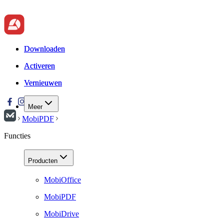
Downloaden
Downloaden
Activeren
Activeren
Vernieuwen
Vernieuwen
Meer
MobiPDF
Functies
Producten
MobiOffice
MobiPDF
MobiDrive