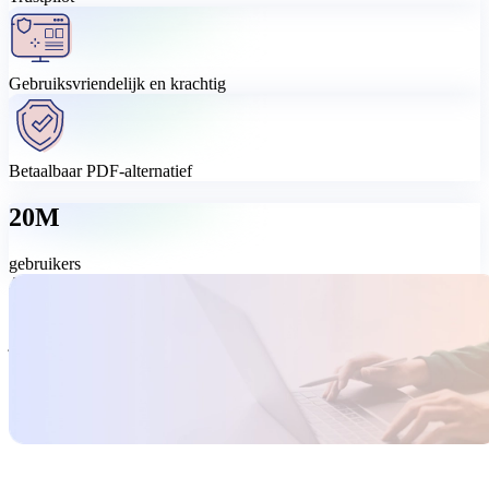
Gebruiksvriendelijk en krachtig
Betaalbaar PDF-alternatief
20M
gebruikers
Alles-in-één pdf-tool, eenvoudig gemaakt
Bewerk, converteer, onderteken, orden en bescherm je pdf's met
MobiPDF – een eenvoudige, complete pdf-oplossing. Haal meer uit
je pdf's voor een eerlijke prijs.