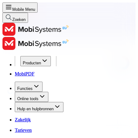
Mobile Menu
Zoeken
Producten
Producten
MobiPDF
MobiPDF
Functies
Functies
Online tools
Online tools
Hulp en hulpbronnen
Hulp en hulpbronnen
Zakelijk
Zakelijk
Tarieven
Tarieven