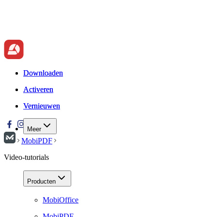
Downloaden
Downloaden
Activeren
Activeren
Vernieuwen
Vernieuwen
Meer
MobiPDF
Video-tutorials
Producten
MobiOffice
MobiPDF