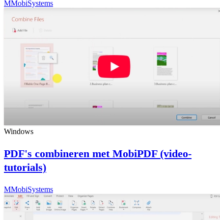
M
MobiSystems
Windows
PDF's combineren met MobiPDF (video-
tutorials)
M
MobiSystems