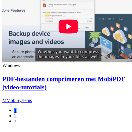
Windows
PDF-bestanden comprimeren met MobiPDF
(video-tutorials)
M
MobiSystems
1
2
>