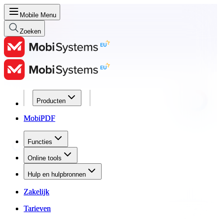
Mobile Menu
Zoeken
Producten
Producten
MobiPDF
MobiPDF
Functies
Functies
Online tools
Online tools
Hulp en hulpbronnen
Hulp en hulpbronnen
Zakelijk
Zakelijk
Tarieven
Tarieven