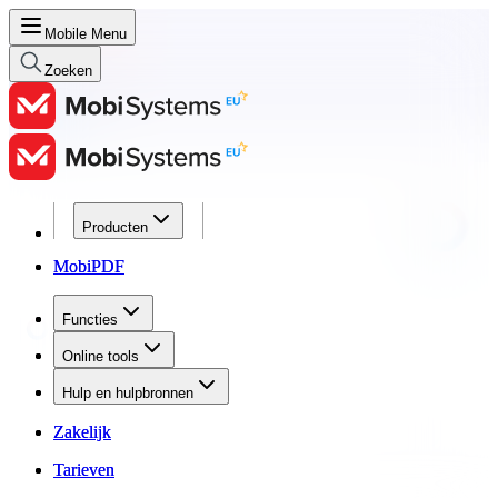
Mobile Menu
Zoeken
Producten
Producten
MobiPDF
MobiPDF
Functies
Functies
Online tools
Online tools
Hulp en hulpbronnen
Hulp en hulpbronnen
Zakelijk
Zakelijk
Tarieven
Tarieven