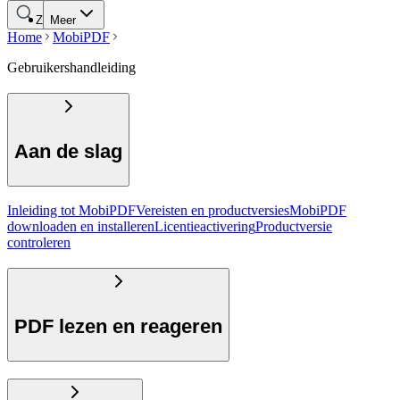
Zoeken
Meer
Home
MobiPDF
Gebruikershandleiding
Aan de slag
Inleiding tot MobiPDF
Vereisten en productversies
MobiPDF
downloaden en installeren
Licentieactivering
Productversie
controleren
PDF lezen en reageren