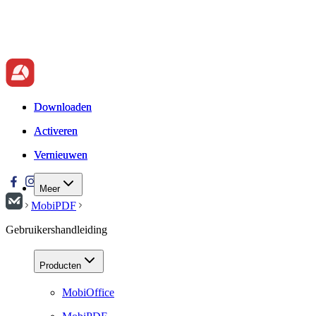
Downloaden
Downloaden
Activeren
Activeren
Vernieuwen
Vernieuwen
Meer
MobiPDF
Gebruikershandleiding
Producten
MobiOffice