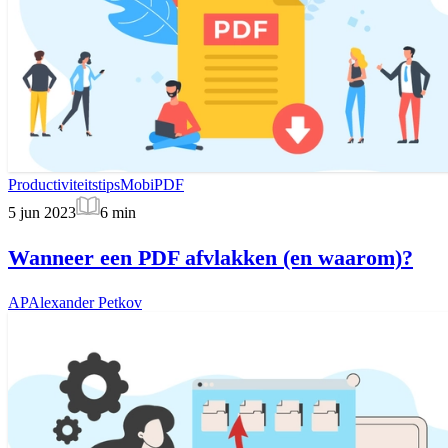
Productiviteitstips
MobiPDF
5 jun 2023
6
min
Wanneer een PDF afvlakken (en waarom)?
AP
Alexander Petkov