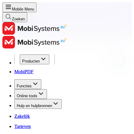
Mobile Menu
Zoeken
Producten
Producten
MobiPDF
MobiPDF
Functies
Functies
Online tools
Online tools
Hulp en hulpbronnen
Hulp en hulpbronnen
Zakelijk
Zakelijk
Tarieven
Tarieven