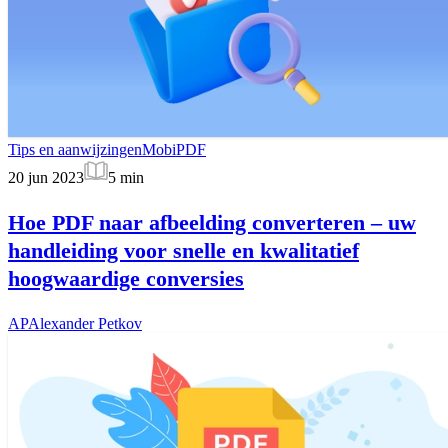
Tips en aanwijzingen
MobiPDF
20 jun 2023
5
min
Hoe PDF naar afbeelding converteren – uw
handleiding voor snelle en kwalitatief
hoogwaardige conversies
AP
Alexander Petkov