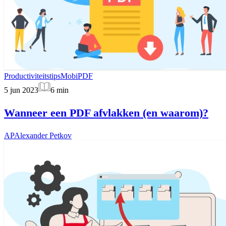
Productiviteitstips
MobiPDF
5 jun 2023
6
min
Wanneer een PDF afvlakken (en waarom)?
AP
Alexander Petkov