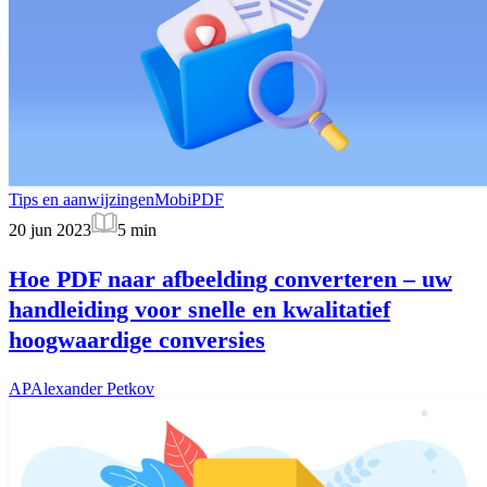
Tips en aanwijzingen
MobiPDF
20 jun 2023
5
min
Hoe PDF naar afbeelding converteren – uw
handleiding voor snelle en kwalitatief
hoogwaardige conversies
AP
Alexander Petkov