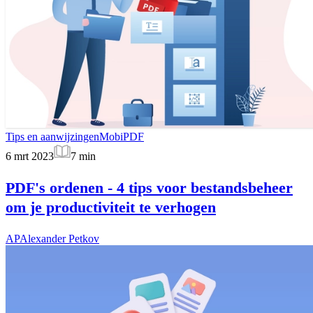
Tips en aanwijzingen
MobiPDF
6 mrt 2023
7
min
PDF's ordenen - 4 tips voor bestandsbeheer
om je productiviteit te verhogen
AP
Alexander Petkov