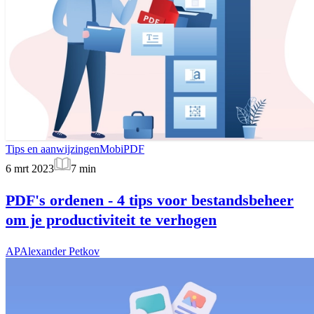
Tips en aanwijzingen
MobiPDF
6 mrt 2023
7
min
PDF's ordenen - 4 tips voor bestandsbeheer
om je productiviteit te verhogen
AP
Alexander Petkov