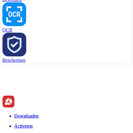
OCR
Beschermen
Downloaden
Downloaden
Activeren
Activeren