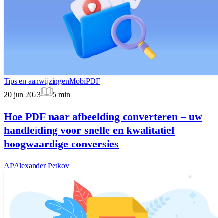
Tips en aanwijzingen
MobiPDF
20 jun 2023
5
min
Hoe PDF naar afbeelding converteren – uw
handleiding voor snelle en kwalitatief
hoogwaardige conversies
AP
Alexander Petkov