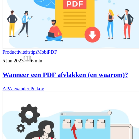
Productiviteitstips
MobiPDF
5 jun 2023
6
min
Wanneer een PDF afvlakken (en waarom)?
AP
Alexander Petkov