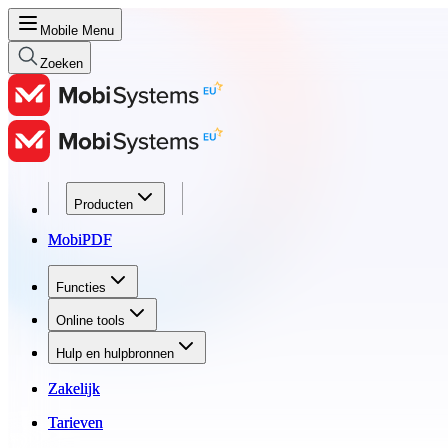
Mobile Menu
Zoeken
Producten
Producten
MobiPDF
MobiPDF
Functies
Functies
Online tools
Online tools
Hulp en hulpbronnen
Hulp en hulpbronnen
Zakelijk
Zakelijk
Tarieven
Tarieven