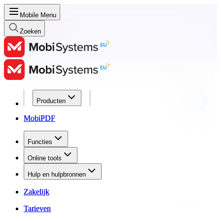
Mobile Menu
Zoeken
Producten
Producten
MobiPDF
MobiPDF
Functies
Functies
Online tools
Online tools
Hulp en hulpbronnen
Hulp en hulpbronnen
Zakelijk
Zakelijk
Tarieven
Tarieven