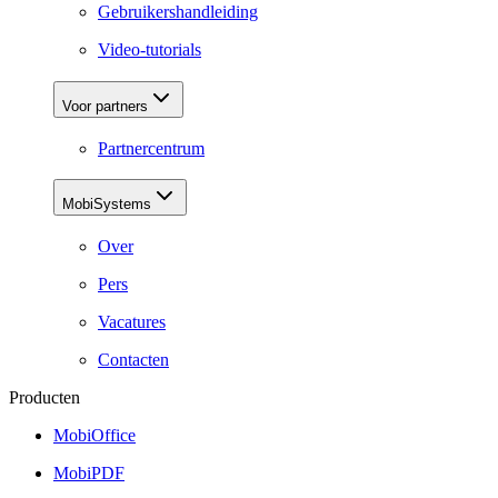
Gebruikershandleiding
Video-tutorials
Voor partners
Partnercentrum
MobiSystems
Over
Pers
Vacatures
Contacten
Producten
MobiOffice
MobiPDF