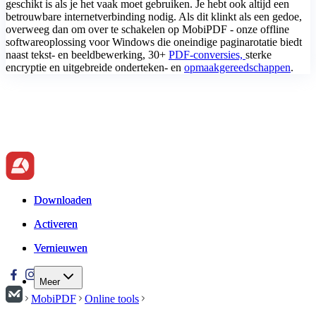
geschikt is als je het vaak moet gebruiken. Je hebt ook altijd een
betrouwbare internetverbinding nodig. Als dit klinkt als een gedoe,
overweeg dan om over te schakelen op MobiPDF - onze offline
softwareoplossing voor Windows die oneindige paginarotatie biedt
naast tekst- en beeldbewerking, 30+
PDF-conversies,
sterke
encryptie en uitgebreide onderteken- en
opmaakgereedschappen
.
Downloaden
Downloaden
Activeren
Activeren
Vernieuwen
Vernieuwen
Meer
MobiPDF
Online tools