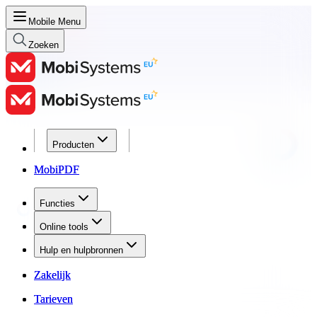
Mobile Menu
Zoeken
Producten
Producten
MobiPDF
MobiPDF
Functies
Functies
Online tools
Online tools
Hulp en hulpbronnen
Hulp en hulpbronnen
Zakelijk
Zakelijk
Tarieven
Tarieven