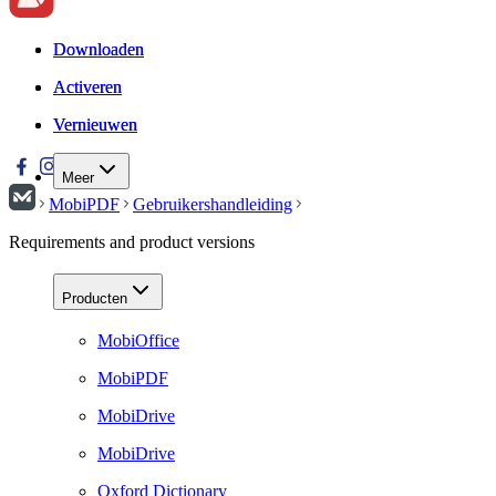
Downloaden
Downloaden
Activeren
Activeren
Vernieuwen
Vernieuwen
Meer
MobiPDF
Gebruikershandleiding
Requirements and product versions
Producten
MobiOffice
MobiPDF
MobiDrive
MobiDrive
Oxford Dictionary