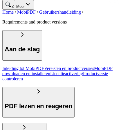
Zoeken
Meer
Home
MobiPDF
Gebruikershandleiding
Requirements and product versions
Aan de slag
Inleiding tot MobiPDF
Vereisten en productversies
MobiPDF
downloaden en installeren
Licentieactivering
Productversie
controleren
PDF lezen en reageren