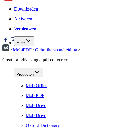
Downloaden
Downloaden
Activeren
Activeren
Vernieuwen
Vernieuwen
Meer
MobiPDF
Gebruikershandleiding
Creating pdfs using a pdf converter
Producten
MobiOffice
MobiPDF
MobiDrive
MobiDrive
Oxford Dictionary