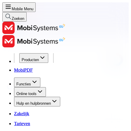
Mobile Menu
Zoeken
Producten
Producten
MobiPDF
MobiPDF
Functies
Functies
Online tools
Online tools
Hulp en hulpbronnen
Hulp en hulpbronnen
Zakelijk
Zakelijk
Tarieven
Tarieven