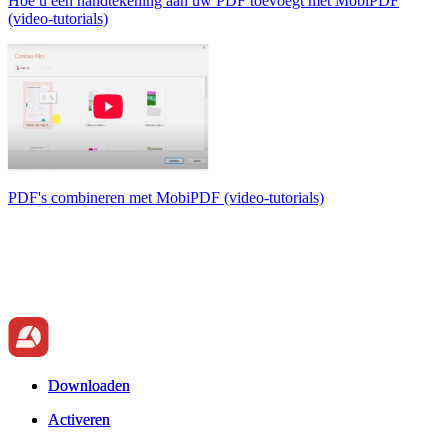
Hoe u een handtekening aan uw PDF toevoegt met MobiPDF
(video-tutorials)
PDF's combineren met MobiPDF (video-tutorials)
Downloaden
Downloaden
Activeren
Activeren