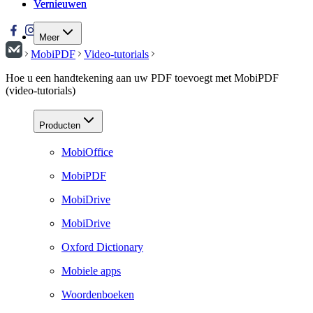
Vernieuwen
Vernieuwen
Meer
MobiPDF
Video-tutorials
Hoe u een handtekening aan uw PDF toevoegt met MobiPDF
(video-tutorials)
Producten
MobiOffice
MobiPDF
MobiDrive
MobiDrive
Oxford Dictionary
Mobiele apps
Woordenboeken