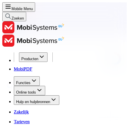
Mobile Menu
Zoeken
Producten
Producten
MobiPDF
MobiPDF
Functies
Functies
Online tools
Online tools
Hulp en hulpbronnen
Hulp en hulpbronnen
Zakelijk
Zakelijk
Tarieven
Tarieven