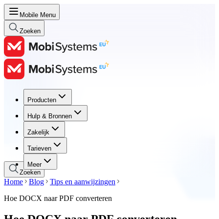
Mobile Menu
Zoeken
Producten
Producten
Hulp & Bronnen
Hulp & Bronnen
Zakelijk
Zakelijk
Tarieven
Tarieven
Meer
Zoeken
Home
Blog
Tips en aanwijzingen
Hoe DOCX naar PDF converteren
Hoe DOCX naar PDF converteren