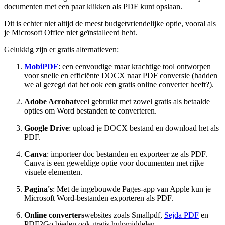
documenten met een paar klikken als PDF kunt opslaan.
Dit is echter niet altijd de meest budgetvriendelijke optie, vooral als
je Microsoft Office niet geïnstalleerd hebt.
Gelukkig zijn er gratis alternatieven:
MobiPDF
: een eenvoudige maar krachtige tool ontworpen
voor snelle en efficiënte DOCX naar PDF conversie (hadden
we al gezegd dat het ook een gratis online converter heeft?).
Adobe Acrobat
veel gebruikt met zowel gratis als betaalde
opties om Word bestanden te converteren.
Google Drive
: upload je DOCX bestand en download het als
PDF.
Canva
: importeer doc bestanden en exporteer ze als PDF.
Canva is een geweldige optie voor documenten met rijke
visuele elementen.
Pagina's
: Met de ingebouwde Pages-app van Apple kun je
Microsoft Word-bestanden exporteren als PDF.
Online converters
websites zoals Smallpdf,
Sejda PDF
en
PDF2Go bieden ook gratis hulpmiddelen.