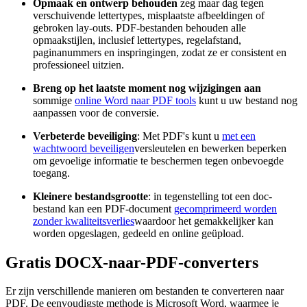
Opmaak en ontwerp behouden
zeg maar dag tegen
verschuivende lettertypes, misplaatste afbeeldingen of
gebroken lay-outs. PDF-bestanden behouden alle
opmaakstijlen, inclusief lettertypes, regelafstand,
paginanummers en inspringingen, zodat ze er consistent en
professioneel uitzien.
Breng op het laatste moment nog wijzigingen aan
sommige
online Word naar PDF tools
kunt u uw bestand nog
aanpassen voor de conversie.
Verbeterde beveiliging
: Met PDF's kunt u
met een
wachtwoord beveiligen
versleutelen en bewerken beperken
om gevoelige informatie te beschermen tegen onbevoegde
toegang.
Kleinere bestandsgrootte
: in tegenstelling tot een doc-
bestand kan een PDF-document
gecomprimeerd worden
zonder kwaliteitsverlies
waardoor het gemakkelijker kan
worden opgeslagen, gedeeld en online geüpload.
Gratis DOCX-naar-PDF-converters
Er zijn verschillende manieren om bestanden te converteren naar
PDF. De eenvoudigste methode is Microsoft Word, waarmee je