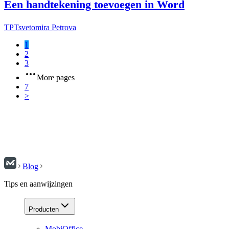
Een handtekening toevoegen in Word
TP
Tsvetomira Petrova
1
2
3
More pages
7
>
Blog
Tips en aanwijzingen
Producten
MobiOffice