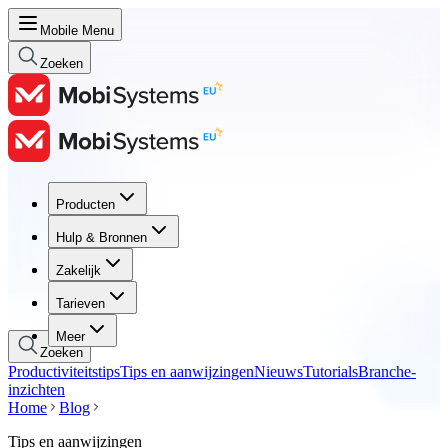
Mobile Menu
Zoeken
Producten
Producten
Hulp & Bronnen
Hulp & Bronnen
Zakelijk
Zakelijk
Tarieven
Tarieven
Meer
Zoeken
Productiviteitstips
Tips en aanwijzingen
Nieuws
Tutorials
Branche-
inzichten
Home
Blog
Tips en aanwijzingen