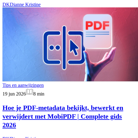
DK
Dianne Kristine
Tips en aanwijzingen
19 jun 2026
8
min
Hoe je PDF-metadata bekijkt, bewerkt en
verwijdert met MobiPDF | Complete gids
2026