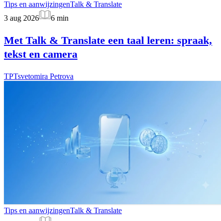
Tips en aanwijzingen
Talk & Translate
3 aug 2026
6
min
Met Talk & Translate een taal leren: spraak,
tekst en camera
TP
Tsvetomira Petrova
Tips en aanwijzingen
Talk & Translate