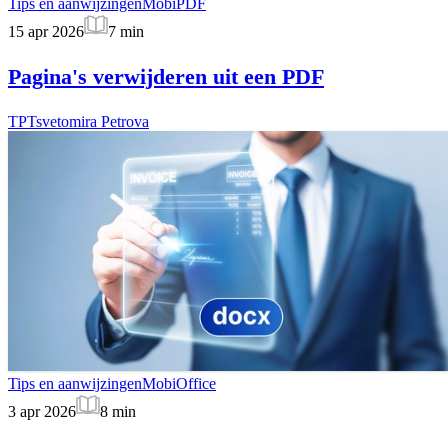
Tips en aanwijzingen
MobiPDF
15 apr 2026
7
min
Pagina's verwijderen uit een PDF
TP
Tsvetomira Petrova
Tips en aanwijzingen
MobiOffice
3 apr 2026
8
min