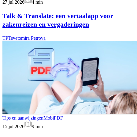
27 jul 2026
4
min
Talk & Translate: een vertaalapp voor
zakenreizen en vergaderingen
TP
Tsvetomira Petrova
Tips en aanwijzingen
MobiPDF
15 jul 2026
9
min