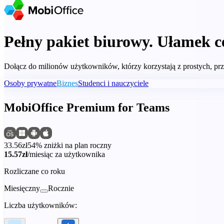
Pełny pakiet biurowy. Ułamek c
Dołącz do milionów użytkowników, którzy korzystają z prostych, p
Osoby prywatne
Biznes
Studenci i nauczyciele
MobiOffice Premium for Teams
33.56zł
54% zniżki na plan roczny
15.57zł
/miesiąc za użytkownika
Rozliczane co roku
Miesięczny
Rocznie
Liczba użytkowników: