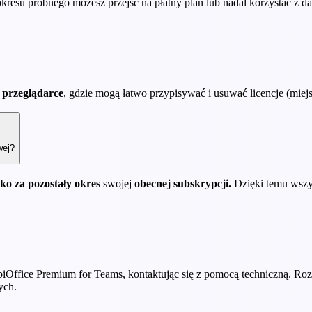
resu próbnego możesz przejść na płatny plan lub nadal korzystać z d
 przeglądarce
, gdzie mogą łatwo przypisywać i usuwać licencje (miej
wej?
lko za pozostały okres
swojej
obecnej subskrypcji.
Dzięki temu wszys
iOffice Premium for Teams, kontaktując się z pomocą techniczną. Roz
ych.