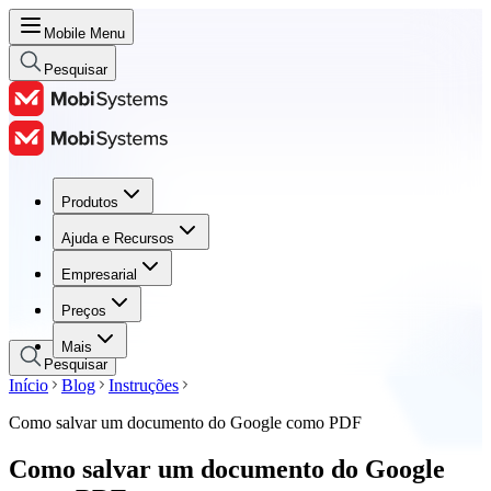
Mobile Menu
Pesquisar
Produtos
Produtos
Ajuda e Recursos
Ajuda e Recursos
Empresarial
Empresarial
Preços
Preços
Mais
Pesquisar
Início
Blog
Instruções
Como salvar um documento do Google como PDF
Como salvar um documento do Google