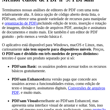
Terminamos nossas análises de editores de PDF com uma nota
relativamente alta. A única opção de código aberto desta lista, o
PDFsam, oferece uma grande variedade de recursos para manipular
e
organização de PDFs
incluindo edição de texto, inserção e rotação
de imagens, divisão e fusão de arquivos PDF, anotação e assinatura
de documentos e muito mais. Ele também é um editor de PDF
gratuito - pelo menos a versão básica é.
O aplicativo está disponível para Windows, macOS e Linux, mas,
curiosamente
não tem suporte para dispositivos móveis
. Preços,
O PDFsam é dividido em três modelos de preços distintos
o
terceiro é quase um produto separado por si só:
PDFsam Basic
: os usuários podem acessar todos os recursos
básicos gratuitamente.
PDFsam Enhanced
uma versão paga que concede aos
usuários acesso a funcionalidades extras, como edição de
texto e imagem, assinaturas digitais,
Conversões de arquivos
PDF,
e muito mais.
PDFsam Visual
semelhante ao PDFsam Enhanced, mas
apresenta uma interface visual de arrastar e soltar. Sim, isso
vale até mesmo para tarefas mais tradicionais, como
proteção