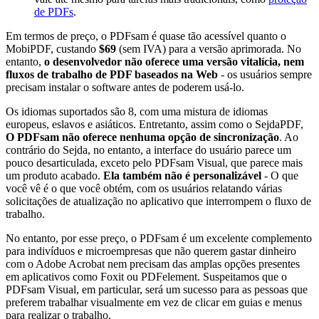
de PDFs
.
Em termos de preço, o PDFsam é quase tão acessível quanto o
MobiPDF, custando
$69
(sem IVA) para a versão aprimorada. No
entanto,
o desenvolvedor não oferece uma versão vitalícia, nem
fluxos de trabalho de PDF baseados na Web
- os usuários sempre
precisam instalar o software antes de poderem usá-lo.
Os idiomas suportados são 8, com uma mistura de idiomas
europeus, eslavos e asiáticos. Entretanto, assim como o SejdaPDF,
O PDFsam não oferece nenhuma opção de sincronização
. Ao
contrário do Sejda, no entanto, a interface do usuário parece um
pouco desarticulada, exceto pelo PDFsam Visual, que parece mais
um produto acabado.
Ela também não é personalizável
- O que
você vê é o que você obtém, com os usuários relatando várias
solicitações de atualização no aplicativo que interrompem o fluxo de
trabalho.
No entanto, por esse preço, o PDFsam é um excelente complemento
para indivíduos e microempresas que não querem gastar dinheiro
com o Adobe Acrobat nem precisam das amplas opções presentes
em aplicativos como Foxit ou PDFelement. Suspeitamos que o
PDFsam Visual, em particular, será um sucesso para as pessoas que
preferem trabalhar visualmente em vez de clicar em guias e menus
para realizar o trabalho.