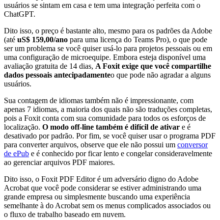
usuários se sintam em casa e tem uma integração perfeita com o
ChatGPT.
Dito isso, o preço é bastante alto, mesmo para os padrões da Adobe
(até
uS$ 159,00/ano
para uma licença do Teams Pro), o que pode
ser um problema se você quiser usá-lo para projetos pessoais ou em
uma configuração de microequipe. Embora esteja disponível uma
avaliação gratuita de 14 dias,
A Foxit exige que você compartilhe
dados pessoais antecipadamente
o que pode não agradar a alguns
usuários.
Sua contagem de idiomas também não é impressionante, com
apenas 7 idiomas, a maioria dos quais não são traduções completas,
pois a Foxit conta com sua comunidade para todos os esforços de
localização.
O modo off-line também é difícil de ativar
e é
desativado por padrão. Por fim, se você quiser usar o programa PDF
para converter arquivos, observe que ele não possui um
conversor
de ePub
e é conhecido por ficar lento e congelar consideravelmente
ao gerenciar arquivos PDF maiores.
Dito isso, o Foxit PDF Editor é um adversário digno do Adobe
Acrobat que você pode considerar se estiver administrando uma
grande empresa ou simplesmente buscando uma experiência
semelhante à do Acrobat sem os menus complicados associados ou
o fluxo de trabalho baseado em nuvem.