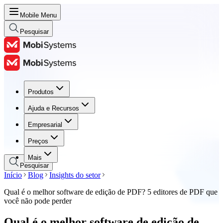
Mobile Menu
Pesquisar
Produtos
Produtos
Ajuda e Recursos
Ajuda e Recursos
Empresarial
Empresarial
Preços
Preços
Mais
Pesquisar
Início
Blog
Insights do setor
Qual é o melhor software de edição de PDF? 5 editores de PDF que
você não pode perder
Qual é o melhor software de edição de