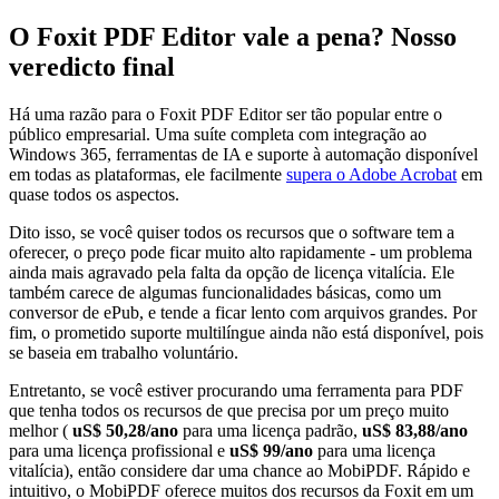
O Foxit PDF Editor vale a pena? Nosso
veredicto final
Há uma razão para o Foxit PDF Editor ser tão popular entre o
público empresarial. Uma suíte completa com integração ao
Windows 365, ferramentas de IA e suporte à automação disponível
em todas as plataformas, ele facilmente
supera o Adobe Acrobat
em
quase todos os aspectos.
Dito isso, se você quiser todos os recursos que o software tem a
oferecer, o preço pode ficar muito alto rapidamente - um problema
ainda mais agravado pela falta da opção de licença vitalícia. Ele
também carece de algumas funcionalidades básicas, como um
conversor de ePub, e tende a ficar lento com arquivos grandes. Por
fim, o prometido suporte multilíngue ainda não está disponível, pois
se baseia em trabalho voluntário.
Entretanto, se você estiver procurando uma ferramenta para PDF
que tenha todos os recursos de que precisa por um preço muito
melhor (
uS$ 50,28/ano
para uma licença padrão,
uS$ 83,88/ano
para uma licença profissional e
uS$ 99/ano
para uma licença
vitalícia), então considere dar uma chance ao MobiPDF. Rápido e
intuitivo, o MobiPDF oferece muitos dos recursos da Foxit em um