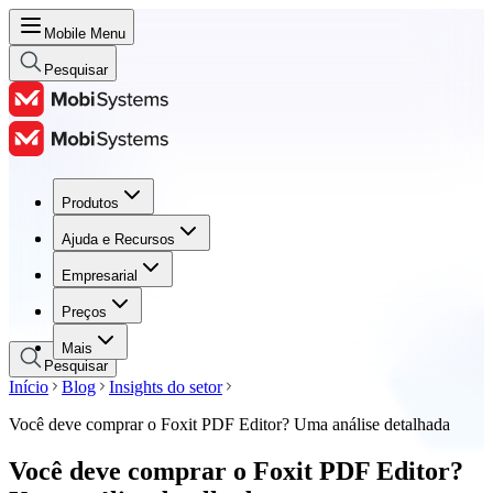
Mobile Menu
Pesquisar
Produtos
Produtos
Ajuda e Recursos
Ajuda e Recursos
Empresarial
Empresarial
Preços
Preços
Mais
Pesquisar
Início
Blog
Insights do setor
Você deve comprar o Foxit PDF Editor? Uma análise detalhada
Você deve comprar o Foxit PDF Editor?