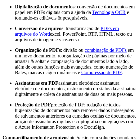
Digitalização de documentos
: conversão de documentos em
papel em PDFs digitais com a ajuda da
Tecnologia OCR
e
tornando-os editáveis & pesquisáveis.
Conversão de arquivos
: transformação de
PDFs em
arquivos do Word
excel, PowerPoint, RTF, HTML, texto ou
arquivos de imagem e vice-versa.
Organização de PDFs
: divisão ou
combinação de PDFs
em
um novo documento, reorganização de páginas por meio de
arrastar & soltar e comparação de documentos lado a lado,
além de outras funções mais avançadas, como numeração de
Bates, marcas d'água dinâmicas e
Compressão de PDF
.
Assinaturas em PDF
assinatura eletrônica: assinatura
eletrônica de documentos, rastreamento do status da assinatura
digitalmente e coleta de assinaturas de duas ou mais pessoas.
Proteção de PDF
proteção de PDF: redação de textos,
higienização de documentos para remover dados indesejados
de salvamentos anteriores ou camadas ocultas de documentos,
adição de assinaturas digitais e criptografia e integrações com
o Azure Information Protection e o DocuSign.
Compartilhamento de arquivos
integração com soluções populares