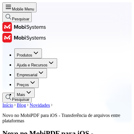
Mobile Menu
Pesquisar
Produtos
Produtos
Ajuda e Recursos
Ajuda e Recursos
Empresarial
Empresarial
Preços
Preços
Mais
Pesquisar
Início
Blog
Novidades
Novo no MobiPDF para iOS - Transferência de arquivos entre
plataformas
Novo no MobiPDF para iOS -