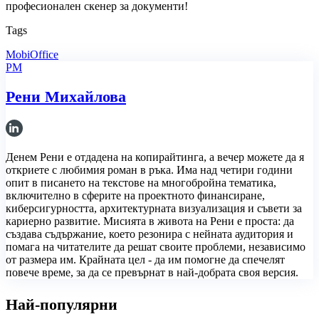
професионален скенер за документи!
Tags
MobiOffice
РМ
Рени Михайлова
Денем Рени е отдадена на копирайтинга, а вечер можете да я
откриете с любимия роман в ръка. Има над четири години
опит в писането на текстове на многобройна тематика,
включително в сферите на проектното финансиране,
киберсигурността, архитектурната визуализация и съвети за
кариерно развитие. Мисията в живота на Рени е проста: да
създава съдържание, което резонира с нейната аудитория и
помага на читателите да решат своите проблеми, независимо
от размера им. Крайната цел - да им помогне да спечелят
повече време, за да се превърнат в най-добрата своя версия.
Най-популярни