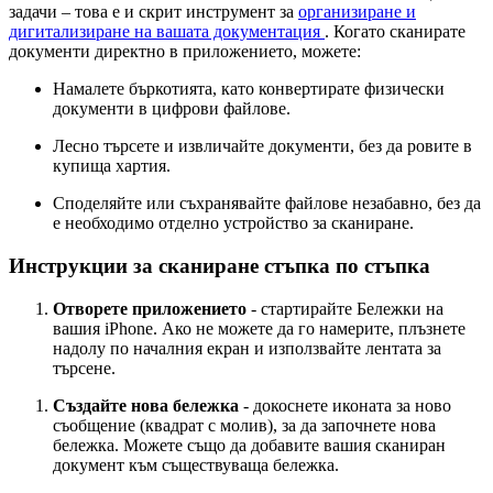
задачи – това е и скрит инструмент за
организиране и
дигитализиране на вашата документация
. Когато сканирате
документи директно в приложението, можете:
Намалете бъркотията, като конвертирате физически
документи в цифрови файлове.
Лесно търсете и извличайте документи, без да ровите в
купища хартия.
Споделяйте или съхранявайте файлове незабавно, без да
е необходимо отделно устройство за сканиране.
Инструкции за сканиране стъпка по стъпка
Отворете приложението
- стартирайте Бележки на
вашия iPhone. Ако не можете да го намерите, плъзнете
надолу по началния екран и използвайте лентата за
търсене.
Създайте нова бележка
- докоснете иконата за ново
съобщение (квадрат с молив), за да започнете нова
бележка. Можете също да добавите вашия сканиран
документ към съществуваща бележка.