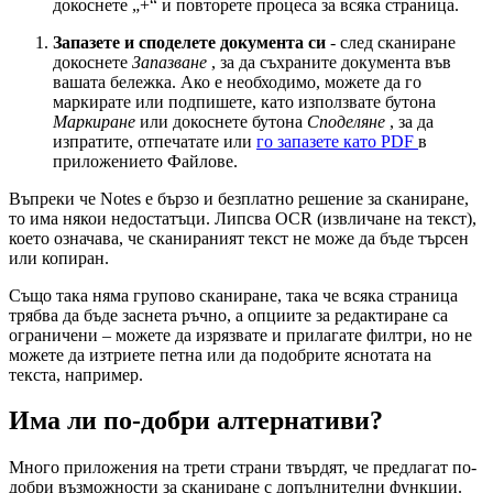
докоснете „+“ и повторете процеса за всяка страница.
Запазете и споделете документа си
-
след сканиране
докоснете
Запазване
, за да съхраните документа във
вашата бележка. Ако е необходимо, можете да го
маркирате или подпишете, като използвате бутона
Маркиране
или докоснете бутона
Споделяне
, за да
изпратите, отпечатате или
го запазете като PDF
в
приложението Файлове.
Въпреки че Notes е бързо и безплатно решение за сканиране,
то има някои недостатъци. Липсва OCR (извличане на текст),
което означава, че сканираният текст не може да бъде търсен
или копиран.
Също така няма групово сканиране, така че всяка страница
трябва да бъде заснета ръчно, а опциите за редактиране са
ограничени – можете да изрязвате и прилагате филтри, но не
можете да изтриете петна или да подобрите яснотата на
текста, например.
Има ли по-добри алтернативи?
Много приложения на трети страни твърдят, че предлагат по-
добри възможности за сканиране с допълнителни функции.