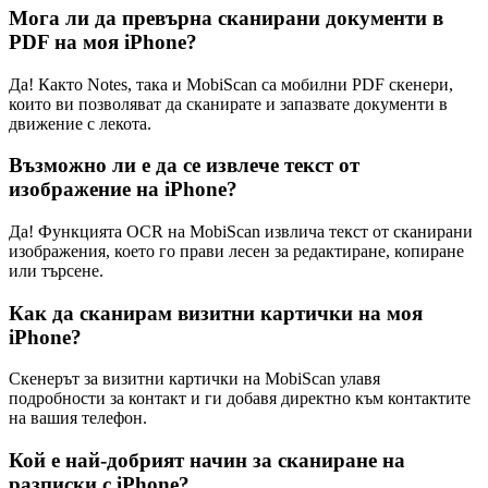
Мога ли да превърна сканирани документи в
PDF на моя iPhone?
Да! Както Notes, така и MobiScan са мобилни PDF скенери,
които ви позволяват да сканирате и запазвате документи в
движение с лекота.
Възможно ли е да се извлече текст от
изображение на iPhone?
Да! Функцията OCR на MobiScan извлича текст от сканирани
изображения, което го прави лесен за редактиране, копиране
или търсене.
Как да сканирам визитни картички на моя
iPhone?
Скенерът за визитни картички на MobiScan улавя
подробности за контакт и ги добавя директно към контактите
на вашия телефон.
Кой е най-добрият начин за сканиране на
разписки с iPhone?