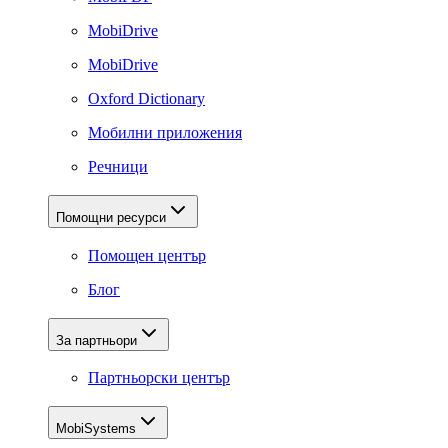
MobiDrive
MobiDrive
Oxford Dictionary
Мобилни приложения
Речници
Помощни ресурси
Помощен център
Блог
За партньори
Партньорски център
MobiSystems