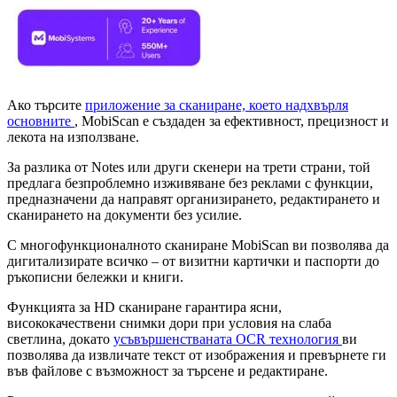
Ако търсите
приложение за сканиране, което надхвърля
основните
, MobiScan е създаден за ефективност, прецизност и
лекота на използване.
За разлика от Notes или други скенери на трети страни, той
предлага безпроблемно изживяване без реклами с функции,
предназначени да направят организирането, редактирането и
сканирането на документи без усилие.
С многофункционалното сканиране MobiScan ви позволява да
дигитализирате всичко – от визитни картички и паспорти до
ръкописни бележки и книги.
Функцията за HD сканиране гарантира ясни,
висококачествени снимки дори при условия на слаба
светлина, докато
усъвършенстваната OCR технология
ви
позволява да извличате текст от изображения и превърнете ги
във файлове с възможност за търсене и редактиране.