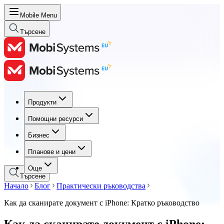
Mobile Menu
Търсене
Продукти
Продукти
Помощни ресурси
Помощни ресурси
Бизнес
Бизнес
Планове и цени
Планове и цени
Още
Търсене
Начало
Блог
Практически ръководства
Как да сканирате документ с iPhone: Кратко ръководство
Как да сканирате документ с iPhone: