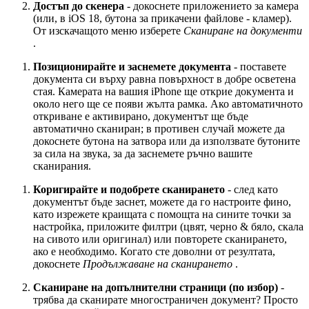
Достъп до скенера
- докоснете приложението за камера
(или, в iOS 18, бутона за прикачени файлове - кламер).
От изскачащото меню изберете
Сканиране на документи
.
Позиционирайте и заснемете документа
-
поставете
документа си върху равна повърхност в добре осветена
стая. Камерата на вашия iPhone ще открие документа и
около него ще се появи жълта рамка. Ако автоматичното
откриване е активирано, документът ще бъде
автоматично сканиран; в противен случай можете да
докоснете бутона на затвора или да използвате бутоните
за сила на звука, за да заснемете ръчно вашите
сканирания.
Коригирайте и подобрете сканирането
-
след като
документът бъде заснет, можете да го настроите фино,
като изрежете краищата с помощта на сините точки за
настройка, приложите филтри (цвят, черно & бяло, скала
на сивото или оригинал) или повторете сканирането,
ако е необходимо. Когато сте доволни от резултата,
докоснете
Продължаване на сканирането
.
Сканиране на допълнителни страници (по избор)
-
трябва да сканирате многостраничен документ? Просто