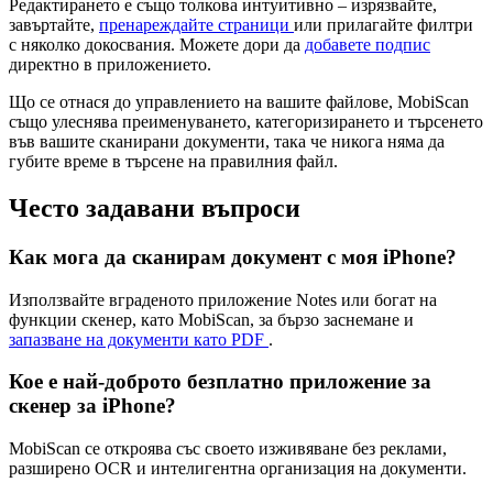
Редактирането е също толкова интуитивно – изрязвайте,
завъртайте,
пренареждайте страници
или прилагайте филтри
с няколко докосвания. Можете дори да
добавете подпис
директно в приложението.
Що се отнася до управлението на вашите файлове, MobiScan
също улеснява преименуването, категоризирането и търсенето
във вашите сканирани документи, така че никога няма да
губите време в търсене на правилния файл.
Често задавани въпроси
Как мога да сканирам документ с моя iPhone?
Използвайте вграденото приложение Notes или богат на
функции скенер, като MobiScan, за бързо заснемане и
запазване на документи като PDF
.
Кое е най-доброто безплатно приложение за
скенер за iPhone?
MobiScan се откроява със своето изживяване без реклами,
разширено OCR и интелигентна организация на документи.