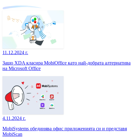
11.12.2024 г.
Защо XDA класира MobiOffice като най-добрата алтернатива
на Microsoft Office
4.11.2024 г.
MobiSystems обединява офис приложенията си и представя
MobiScan