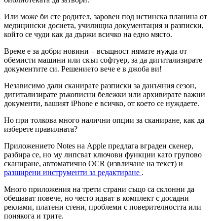
Или може би сте родител, заровен под истинска планина от
медицински досиета, училищна документация и разписки,
който се чуди как да държи всичко на едно място.
Време е за добри новини – всъщност нямате нужда от
обемисти машини или скъп софтуер, за да дигитализирате
документите си. Решението вече е в джоба ви!
Независимо дали сканирате разписки за данъчния сезон,
дигитализирате ръкописни бележки или архивирате важни
документи, вашият iPhone е всичко, от което се нуждаете.
Но при толкова много налични опции за сканиране, как да
изберете правилната?
Приложението Notes на Apple предлага вграден скенер,
разбира се, но му липсват ключови функции като групово
сканиране, автоматично OCR (извличане на текст) и
разширени инструменти за редактиране
.
Много приложения на трети страни също са склонни да
обещават повече, но често идват в комплект с досадни
реклами, платени стени, проблеми с поверителността или
понякога и трите.