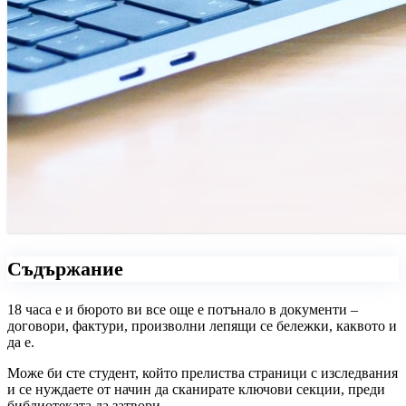
Съдържание
18 часа е и бюрото ви все още е потънало в документи –
договори, фактури, произволни лепящи се бележки, каквото и
да е.
Може би сте студент, който прелиства страници с изследвания
и се нуждаете от начин да сканирате ключови секции, преди
библиотеката да затвори.