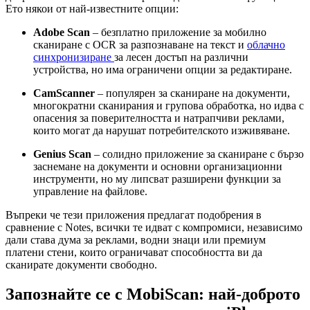
Ето някои от най-известните опции:
Adobe Scan
– безплатно приложение за мобилно
сканиране с OCR за разпознаване на текст и
облачно
синхронизиране
за лесен достъп на различни
устройства, но има ограничени опции за редактиране.
CamScanner
– популярен за сканиране на документи,
многократни сканирания и групова обработка, но идва с
опасения за поверителността и натрапчиви реклами,
които могат да нарушат потребителското изживяване.
Genius Scan
– солидно приложение за сканиране с бързо
заснемане на документи и основни организационни
инструменти, но му липсват разширени функции за
управление на файлове.
Въпреки че тези приложения предлагат подобрения в
сравнение с Notes, всички те идват с компромиси, независимо
дали става дума за реклами, водни знаци или премиум
платени стени, които ограничават способността ви да
сканирате документи свободно.
Запознайте се с MobiScan: най-доброто