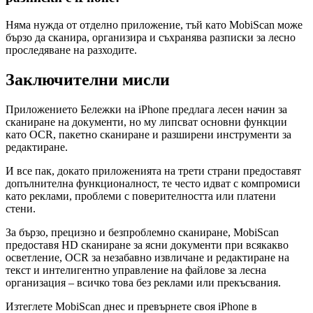
Няма нужда от отделно приложение, тъй като MobiScan може
бързо да сканира, организира и съхранява разписки за лесно
проследяване на разходите.
Заключителни мисли
Приложението Бележки на iPhone предлага лесен начин за
сканиране на документи, но му липсват основни функции
като OCR, пакетно сканиране и разширени инструменти за
редактиране.
И все пак, докато приложенията на трети страни предоставят
допълнителна функционалност, те често идват с компромиси
като реклами, проблеми с поверителността или платени
стени.
За бързо, прецизно и безпроблемно сканиране, MobiScan
предоставя HD сканиране за ясни документи при всякакво
осветление, OCR за незабавно извличане и редактиране на
текст и интелигентно управление на файлове за лесна
организация – всичко това без реклами или прекъсвания.
Изтеглете MobiScan днес и превърнете своя iPhone в