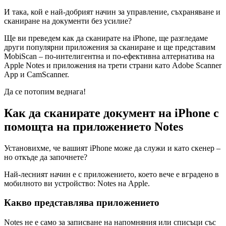
И така, кой е най-добрият начин за управление, съхраняване и
сканиране на документи без усилие?
Ще ви преведем как да сканирате на iPhone, ще разгледаме
други популярни приложения за сканиране и ще представим
MobiScan – по-интелигентна и по-ефективна алтернатива на
Apple Notes и приложения на трети страни като Adobe Scanner
App и CamScanner.
Да се ​​потопим веднага!
Как да сканирате документ на iPhone с
помощта на приложението Notes
Установихме, че вашият iPhone може да служи и като скенер –
но откъде да започнете?
Най-лесният начин е с приложението, което вече е вградено в
мобилното ви устройство: Notes на Apple.
Какво представлява приложението
Notes не е само за записване на напомняния или списъци със